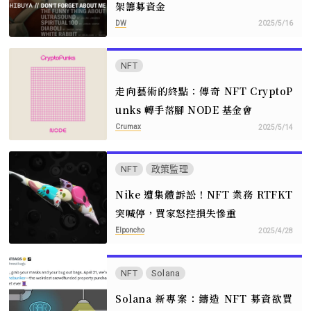
架籌募資金
DW
2025/5/16
NFT
走向藝術的終點：傳奇 NFT CryptoP
unks 轉手落腳 NODE 基金會
Crumax
2025/5/14
NFT
政策監理
Nike 遭集體訴訟！NFT 業務 RTFKT
突喊停，買家怒控損失慘重
Elponcho
2025/4/28
NFT
Solana
Solana 新專案：鑄造 NFT 募資欲買