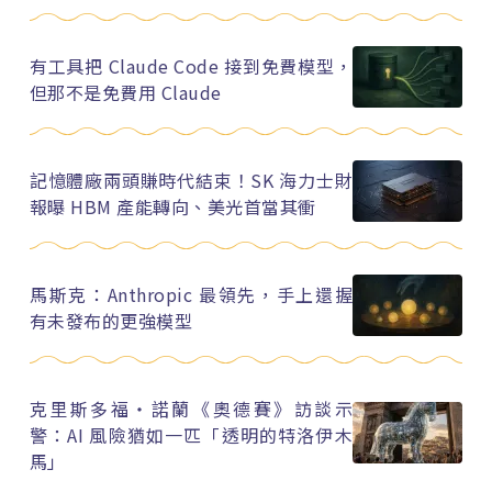
有工具把 Claude Code 接到免費模型，
但那不是免費用 Claude
記憶體廠兩頭賺時代結束！SK 海力士財
報曝 HBM 產能轉向、美光首當其衝
馬斯克：Anthropic 最領先，手上還握
有未發布的更強模型
克里斯多福・諾蘭《奧德賽》訪談示
警：AI 風險猶如一匹「透明的特洛伊木
馬」