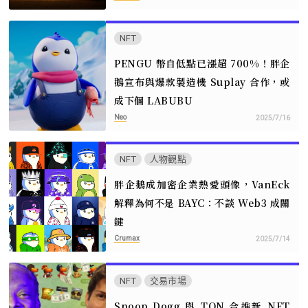
NFT
PENGU 幣自低點已漲超 700%！胖企
鵝宣布與爆款製造機 Suplay 合作，或
成下個 LABUBU
Neo
2025/7/16
NFT
人物觀點
胖企鵝成加密企業熱愛頭像，VanEck
解釋為何不是 BAYC：不談 Web3 成關
鍵
Crumax
2025/7/14
NFT
交易市場
Snoop Dogg 與 TON 合推新 NFT