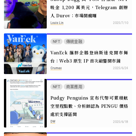
吸金 1,200 萬美元，Telegram 創辦
人 Durov：市場開瘋囉
Louis Lin
2025/7/10
NFT
傳統金融
VanEck 攜胖企鵝登納斯達克開市舞
台：Web3 原生 IP 首次敲響開市鐘
Crumax
2025/6/24
NFT
商業應用
Pudgy Penguins 宣布代幣可累積航
空里程點數、分析師認為 PENGU 價格
處於支撐區間
DW
2025/6/18