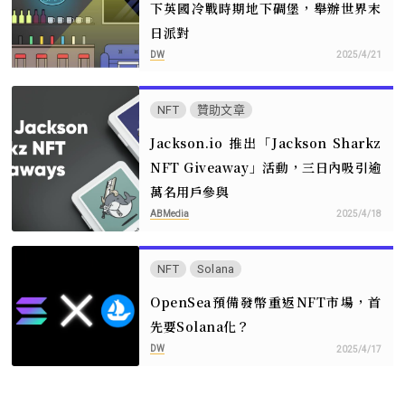
下英國冷戰時期地下碉堡，舉辦世界末
日派對
DW
2025/4/21
NFT
贊助文章
Jackson.io 推出「Jackson Sharkz
NFT Giveaway」活動，三日內吸引逾
萬名用戶參與
ABMedia
2025/4/18
NFT
Solana
OpenSea預備發幣重返NFT市場，首
先要Solana化？
DW
2025/4/17