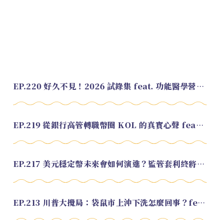
EP.220 好久不見！2026 試錄集 feat. 功能醫學營養師 美寶
EP.219 從銀行高管轉職幣圈 KOL 的真實心聲 feat.龜大
EP.217 美元穩定幣未來會如何演進？監管套利終將收斂？feat. 研究員 余哲安
EP.213 川普大攪局：袋鼠市上沖下洗怎麼回事？feat. Alvin