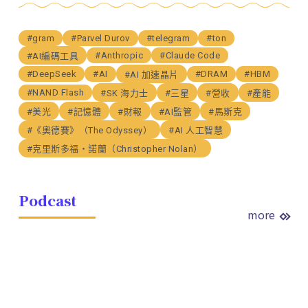
#gram
#Parvel Durov
#telegram
#ton
#Anthropic
#Claude Code
#AI編碼工具
#DeepSeek
#AI
#DRAM
#HBM
#AI 加速晶片
#NAND Flash
#SK 海力士
#三星
#營收
#產能
#美光
#記憶體
#財報
#AI監管
#馬斯克
#《奧德賽》（The Odyssey）
#AI 人工智慧
#克里斯多福・諾蘭（Christopher Nolan）
Podcast
more