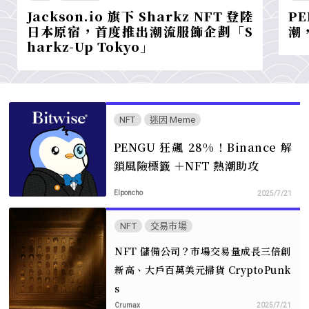
Jackson.io 旗下 Sharkz NFT 登陸
P
日本原宿，首度推出潮流服飾企劃「S
潮
harkz-Up Tokyo」
NFT
迷因 Meme
PENGU 狂飆 28%！Binance 解
鎖風險標籤 ＋NFT 熱潮助攻
Elponcho
2025/7/21
NFT
交易市場
NFT 儲備公司？市場交易量成長三倍創
新高、大戶百萬美元掃貨 CryptoPunk
s
Crumax
2025/7/21