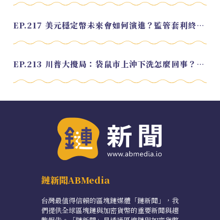
EP.217 美元穩定幣未來會如何演進？監管套利終將收斂？feat. 研究員 余哲安
EP.213 川普大攪局：袋鼠市上沖下洗怎麼回事？feat. Alvin
鏈新聞ABMedia
台灣最值得信賴的區塊鏈媒體「鏈新聞」，我
們提供全球區塊鏈與加密貨幣的重要新聞與趨
勢報告。「鏈新聞」是透過區塊鏈與加密貨幣