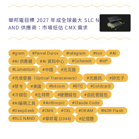
華邦電目標 2027 年成全球最大 SLC N
AND 供應商：市場低估 CMX 需求
#gram
#Parvel Durov
#telegram
#ton
#AI
#Coherent
#InP
#AI 供應鏈
#AI 資料中心
#Lumentum
#中國
#光互連
#光收發器（Optical Transceivers）
#光通訊
#矽光子
#bitcoin
#BTC
#Coldcard
#禁令
#美國
#冷錢包
#比特幣
#硬體錢包
#自託管錢包
#Anthropic
#Claude Code
#AI編碼工具
#DeepSeek
#CMX
#CXL
#DRAM
#NOR Flash
#SLC NAND
#華邦電 (2344)
#記憶體