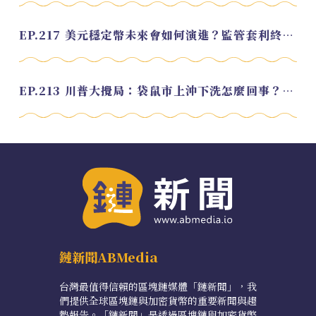
EP.217 美元穩定幣未來會如何演進？監管套利終將收斂？feat. 研究員 余哲安
EP.213 川普大攪局：袋鼠市上沖下洗怎麼回事？feat. Alvin
鏈新聞ABMedia
台灣最值得信賴的區塊鏈媒體「鏈新聞」，我
們提供全球區塊鏈與加密貨幣的重要新聞與趨
勢報告。「鏈新聞」是透過區塊鏈與加密貨幣