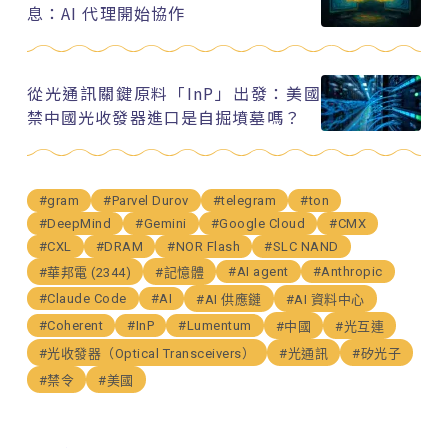
息：AI 代理開始協作
從光通訊關鍵原料「InP」出發：美國
禁中國光收發器進口是自掘墳墓嗎？
#gram
#Parvel Durov
#telegram
#ton
#DeepMind
#Gemini
#Google Cloud
#CMX
#CXL
#DRAM
#NOR Flash
#SLC NAND
#AI agent
#Anthropic
#華邦電 (2344)
#記憶體
#Claude Code
#AI
#AI 供應鏈
#AI 資料中心
#Coherent
#InP
#Lumentum
#中國
#光互連
#光收發器（Optical Transceivers）
#光通訊
#矽光子
#禁令
#美國