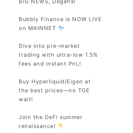
BIG NEWS, Degens!
Bubbly Finance is NOW LIVE
on MAINNET
Dive into pre-market
trading with ultra-low 1.5%
fees and instant PnL!
Buy Hyperliquid/Eigen at
the best prices—no TGE
wait!
Join the DeFi summer
renaissance!