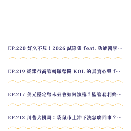
EP.220 好久不見！2026 試錄集 feat. 功能醫學營養師 美寶
EP.219 從銀行高管轉職幣圈 KOL 的真實心聲 feat.龜大
EP.217 美元穩定幣未來會如何演進？監管套利終將收斂？feat. 研究員 余哲安
EP.213 川普大攪局：袋鼠市上沖下洗怎麼回事？feat. Alvin