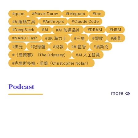
#gram
#Parvel Durov
#telegram
#ton
#Anthropic
#Claude Code
#AI編碼工具
#DeepSeek
#AI
#DRAM
#HBM
#AI 加速晶片
#NAND Flash
#SK 海力士
#三星
#營收
#產能
#美光
#記憶體
#財報
#AI監管
#馬斯克
#《奧德賽》（The Odyssey）
#AI 人工智慧
#克里斯多福・諾蘭（Christopher Nolan）
Podcast
more