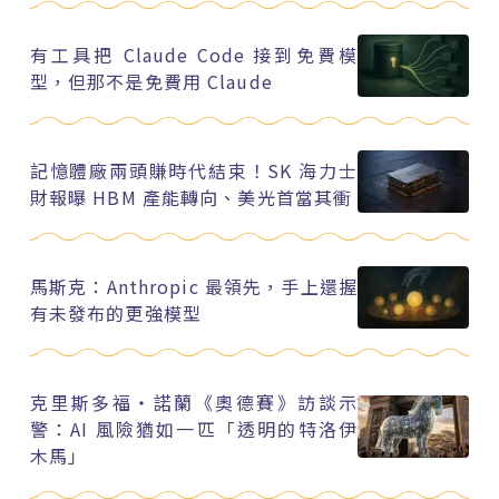
有工具把 Claude Code 接到免費模
型，但那不是免費用 Claude
記憶體廠兩頭賺時代結束！SK 海力士
財報曝 HBM 產能轉向、美光首當其衝
馬斯克：Anthropic 最領先，手上還握
有未發布的更強模型
克里斯多福・諾蘭《奧德賽》訪談示
警：AI 風險猶如一匹「透明的特洛伊
木馬」