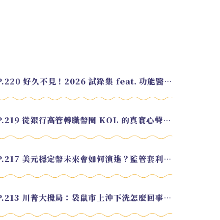
EP.220 好久不見！2026 試錄集 feat. 功能醫學營養師 美寶
EP.219 從銀行高管轉職幣圈 KOL 的真實心聲 feat.龜大
EP.217 美元穩定幣未來會如何演進？監管套利終將收斂？feat. 研究員 余哲安
EP.213 川普大攪局：袋鼠市上沖下洗怎麼回事？feat. Alvin