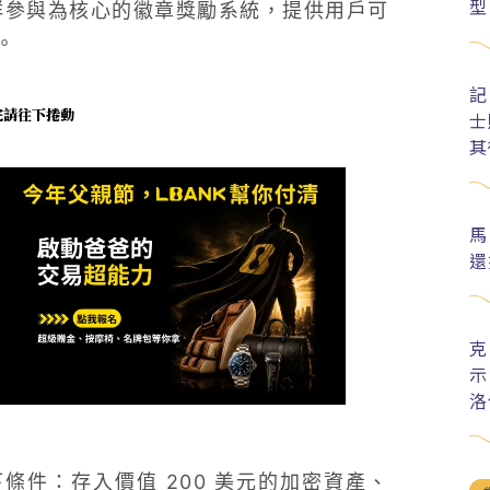
型
社群參與為核心的徽章獎勵系統，提供用戶可
。
記
未完請往下捲動
士
其
馬
還
克
示
洛
件：存入價值 200 美元的加密資產、