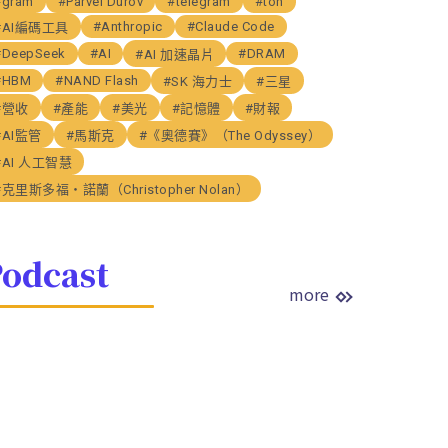
#gram
#Parvel Durov
#telegram
#ton
#Anthropic
#Claude Code
#AI編碼工具
#DeepSeek
#AI
#DRAM
#AI 加速晶片
#HBM
#NAND Flash
#SK 海力士
#三星
#營收
#產能
#美光
#記憶體
#財報
#AI監管
#馬斯克
#《奧德賽》（The Odyssey）
#AI 人工智慧
#克里斯多福・諾蘭（Christopher Nolan）
odcast
more