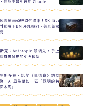
，但那不是免費用 Claude
憶體廠兩頭賺時代結束！SK 海力
財報曝 HBM 產能轉向、美光首當
衝
斯克：Anthropic 最領先，手上
握有未發布的更強模型
里斯多福・諾蘭《奧德賽》訪談
警：AI 風險猶如一匹「透明的特
伊木馬」