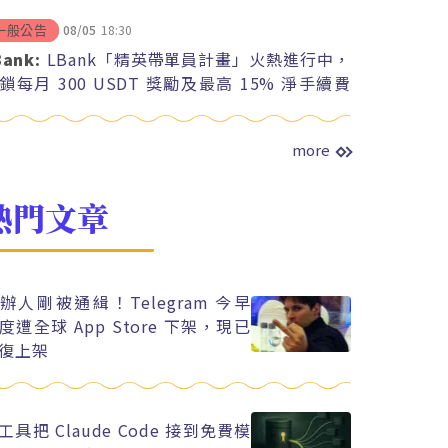
08/05
18:30
一般公告
Bank:
LBank「精英帶單員計畫」火熱進行中，
鎖每月 300 USDT 獎勵及最高 15% 淨手續費
紅
more
熱門文章
辦人剛被通緝！Telegram 今早
度遭全球 App Store 下架，現已
復上架
工具把 Claude Code 接到免費模