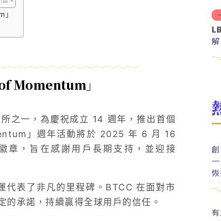
um」
L
解
分
of Momentum」
所之一，為慶祝成立 14 週年，推出首個
ntum」週年活動將於 2025 年 6 月 16
創
紀念徽章，旨在感謝用戶長期支持，並迎接
一
恢
運代表了非凡的里程碑。BTCC 在面對市
定的承諾，持續贏得全球用戶的信任。
有