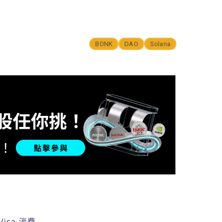
BONK
DAO
Solana
isa 消費