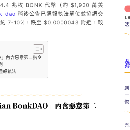
兆枚 BONK 代幣（約 $1,930 萬美
k_dao
稍後公告已通報執法單位並協調交
L
7-10%，跌至 $0.0000043 附近，較
活
kDAO」內含惡意第二指令
測
O 通報執法
創
一
恢
llian BonkDAO」內含惡意第二
有