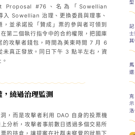
型
Proposal #76、名為「Sowellian
 Sowellian 治理、更換委員與理事、
題，並承諾投「贊成」票的參與者可領到
記
士
藏在第二個執行指令中的合約權限，把國庫
其
結尾的攻擊者錢包，時間為美東時間 7 月 6
從未真正發放。同日下午 3 點半左右，資
址。
馬
還
權，繞過治理監測
克
示
洛
，而是攻擊者利用 DAO 自身的投票機
 整理的鏈上分析，攻擊者事前數日透過多個交易所
投票的持倉，讓提案在社群未察覺的狀態下