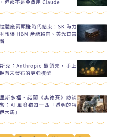
，但那不是免費用 Claude
憶體廠兩頭賺時代結束！SK 海力
財報曝 HBM 產能轉向、美光首當
衝
斯克：Anthropic 最領先，手上
握有未發布的更強模型
里斯多福・諾蘭《奧德賽》訪談
警：AI 風險猶如一匹「透明的特
伊木馬」