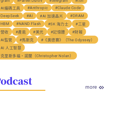
#gram
#Parvel Durov
#telegram
#ton
#Anthropic
#Claude Code
#AI編碼工具
#DeepSeek
#AI
#DRAM
#AI 加速晶片
#HBM
#NAND Flash
#SK 海力士
#三星
#營收
#產能
#美光
#記憶體
#財報
#AI監管
#馬斯克
#《奧德賽》（The Odyssey）
#AI 人工智慧
#克里斯多福・諾蘭（Christopher Nolan）
odcast
more