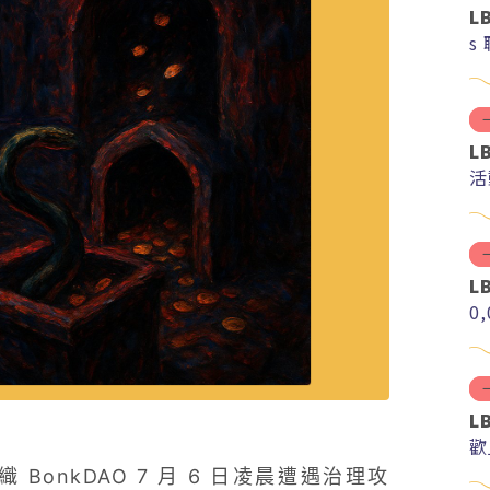
L
s
L
活
L
0
L
歡
織 BonkDAO 7 月 6 日凌晨遭遇治理攻