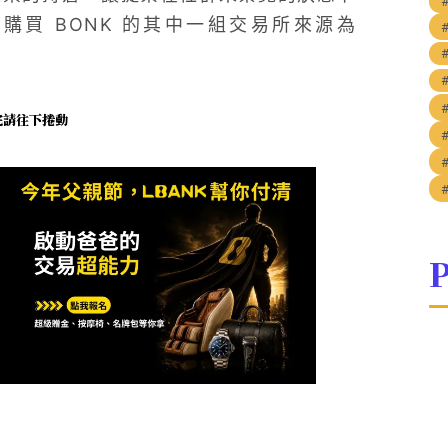
者購買 BONK 的其中一組交易所來源為
未完請往下捲動
P