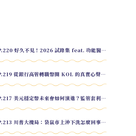
EP.220 好久不見！2026 試錄集 feat. 功能醫學營養師 美寶
EP.219 從銀行高管轉職幣圈 KOL 的真實心聲 feat.龜大
EP.217 美元穩定幣未來會如何演進？監管套利終將收斂？feat. 研究員 余哲安
EP.213 川普大攪局：袋鼠市上沖下洗怎麼回事？feat. Alvin