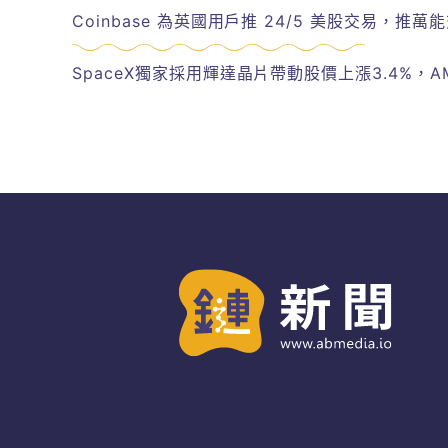
Coinbase 為英國用戶推 24/5 美股交易，推萬
SpaceX獨家採用輝達晶片帶動股價上漲3.4%，AM