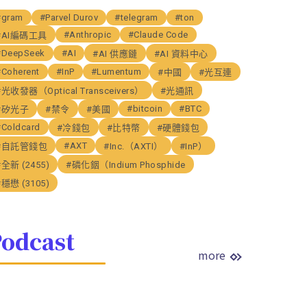
#gram
#Parvel Durov
#telegram
#ton
#Anthropic
#Claude Code
#AI編碼工具
#DeepSeek
#AI
#AI 供應鏈
#AI 資料中心
#Coherent
#InP
#Lumentum
#中國
#光互連
#光收發器（Optical Transceivers）
#光通訊
#bitcoin
#BTC
#矽光子
#禁令
#美國
#Coldcard
#冷錢包
#比特幣
#硬體錢包
#AXT
#自託管錢包
#Inc.（AXTI）
#InP）
#全新 (2455)
#磷化銦（Indium Phosphide
#穩懋 (3105)
odcast
more