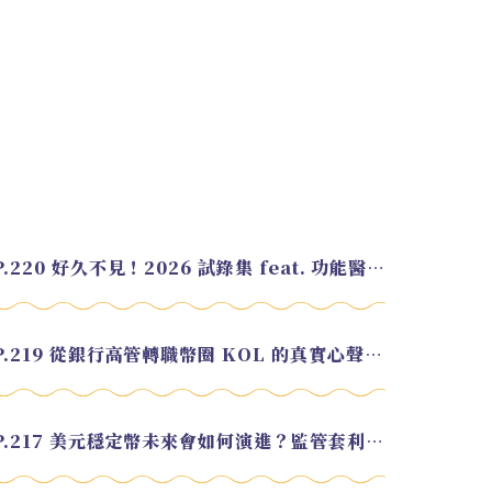
EP.220 好久不見！2026 試錄集 feat. 功能醫學營養師 美寶
EP.219 從銀行高管轉職幣圈 KOL 的真實心聲 feat.龜大
EP.217 美元穩定幣未來會如何演進？監管套利終將收斂？feat. 研究員 余哲安