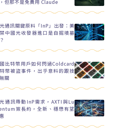
，但那不是免費用 Claude
光通訊關鍵原料「InP」出發：美
禁中國光收發器進口是自掘墳墓
？
國比特幣用戶如何閃過Coldcard
特幣被盜事件，出乎意料的跟技
無關
I光通訊帶動InP需求，AXTI與Lu
entum簽長約，全新、穩懋有望
惠