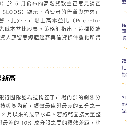
型
）於 5 月發布的高階貸款主管意見調查
 Survey, SLOOS）顯示，消費者的借貸與需求正
此外，市場上高本益比（Price-to-
從
表現大幅領先低本益比股票。策略師指出，這種極端
國
嗎
資人應留意總體經濟與信貸條件變化所帶
韓
比
術
來新高
A
國銀行團隊認為這掩蓋了市場內部的劇烈分
m
在科技板塊內部，績效最佳與最差的五分之一
受
年 2 月以來的最高水準。若將範圍擴大至整
與最差的 10% 成分股之間的績效差距，也