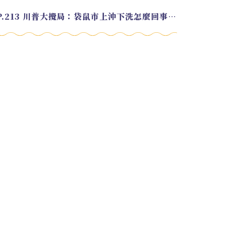
EP.213 川普大攪局：袋鼠市上沖下洗怎麼回事？feat. Alvin