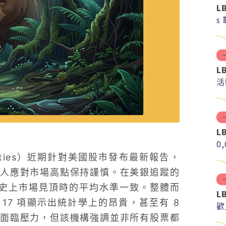
L
s
L
活
L
0
curities）近期針對美國股市發布最新報告，
人應對市場高點保持謹慎。在美銀追蹤的
歷史上市場見頂時的平均水準一致。整體而
L
有 17 項顯示出統計學上的昂貴，甚至有 8
歡
面臨壓力，但該機構強調並非所有股票都