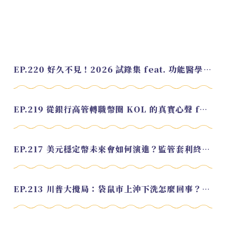
EP.220 好久不見！2026 試錄集 feat. 功能醫學營養師 美寶
EP.219 從銀行高管轉職幣圈 KOL 的真實心聲 feat.龜大
EP.217 美元穩定幣未來會如何演進？監管套利終將收斂？feat. 研究員 余哲安
EP.213 川普大攪局：袋鼠市上沖下洗怎麼回事？feat. Alvin