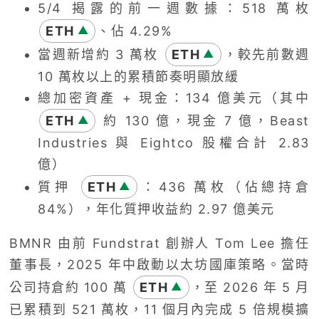
5/4 揭露的前一週數據：518 萬枚
ETH
、佔 4.29%
▲
當週新增約 3 萬枚
ETH
，較先前數週
▲
10 萬枚以上的累積節奏明顯放緩
總加密資產 + 現金：134 億美元（其中
ETH
約 130 億，現金 7 億，Beast
▲
Industries 與 Eightco 股權合計 2.83
億）
質押
ETH
：436 萬枚（佔總持倉
▲
84%），年化質押收益約 2.97 億美元
BMNR 由前 Fundstrat 創辦人 Tom Lee 擔任
董事長，2025 年中啟動以太坊國庫策略。當時
公司持倉約 100 萬
ETH
，至 2026 年 5 月
▲
已累積到 521 萬枚，11 個月內完成 5 倍規模擴