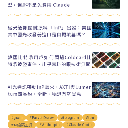
型，但那不是免費用 Claude
從光通訊關鍵原料「InP」出發：美國
禁中國光收發器進口是自掘墳墓嗎？
韓國比特幣用戶如何閃過Coldcard比
特幣被盜事件，出乎意料的跟技術無關
AI光通訊帶動InP需求，AXTI與Lumen
tum簽長約，全新、穩懋有望受惠
#gram
#Parvel Durov
#telegram
#ton
#Anthropic
#Claude Code
#AI編碼工具