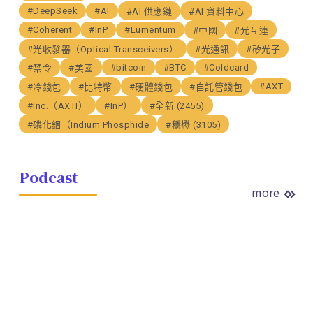
#DeepSeek
#AI
#AI 供應鏈
#AI 資料中心
#Coherent
#InP
#Lumentum
#中國
#光互連
#光收發器（Optical Transceivers）
#光通訊
#矽光子
#bitcoin
#BTC
#Coldcard
#禁令
#美國
#AXT
#冷錢包
#比特幣
#硬體錢包
#自託管錢包
#Inc.（AXTI）
#InP）
#全新 (2455)
#磷化銦（Indium Phosphide
#穩懋 (3105)
Podcast
more