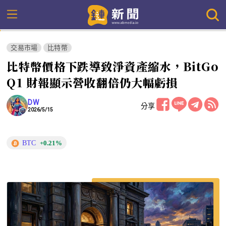
交易市場
比特幣
比特幣價格下跌導致淨資產縮水，BitGo
Q1 財報顯示營收翻倍仍大幅虧損
DW
分享
2026/5/15
BTC
+0.21%