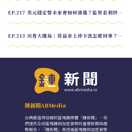
EP.217 美元穩定幣未來會如何演進？監管套利終將收斂？feat. 研究員 余哲安
EP.213 川普大攪局：袋鼠市上沖下洗怎麼回事？feat. Alvin
鏈新聞ABMedia
台灣最值得信賴的區塊鏈媒體「鏈新聞」，我
們提供全球區塊鏈與加密貨幣的重要新聞與趨
勢報告。「鏈新聞」是透過區塊鏈與加密貨幣