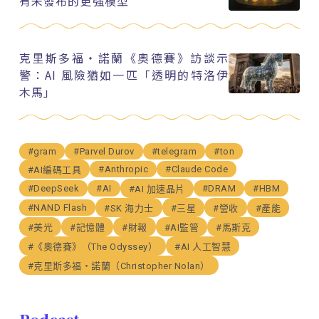
有未發布的更強模型
克里斯多福・諾蘭《奧德賽》訪談示
警：AI 風險猶如一匹「透明的特洛伊
木馬」
#gram
#Parvel Durov
#telegram
#ton
#Anthropic
#Claude Code
#AI編碼工具
#DeepSeek
#AI
#DRAM
#HBM
#AI 加速晶片
#NAND Flash
#SK 海力士
#三星
#營收
#產能
#美光
#記憶體
#財報
#AI監管
#馬斯克
#《奧德賽》（The Odyssey）
#AI 人工智慧
#克里斯多福・諾蘭（Christopher Nolan）