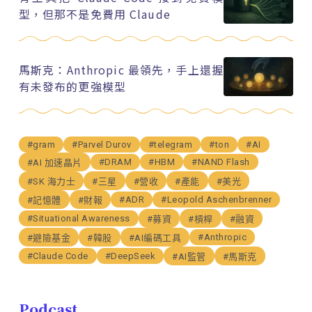
型，但那不是免費用 Claude
馬斯克：Anthropic 最領先，手上還握
有未發布的更強模型
#gram
#Parvel Durov
#telegram
#ton
#AI
#DRAM
#HBM
#NAND Flash
#AI 加速晶片
#SK 海力士
#三星
#營收
#產能
#美光
#ADR
#Leopold Aschenbrenner
#記憶體
#財報
#Situational Awareness
#募資
#槓桿
#融資
#Anthropic
#避險基金
#韓股
#AI編碼工具
#Claude Code
#DeepSeek
#AI監管
#馬斯克
Podcast