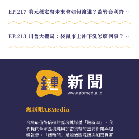
EP.217 美元穩定幣未來會如何演進？監管套利終將收斂？feat. 研究員 余哲安
EP.213 川普大攪局：袋鼠市上沖下洗怎麼回事？feat. Alvin
鏈新聞ABMedia
台灣最值得信賴的區塊鏈媒體「鏈新聞」，我
們提供全球區塊鏈與加密貨幣的重要新聞與趨
勢報告。「鏈新聞」是透過區塊鏈與加密貨幣