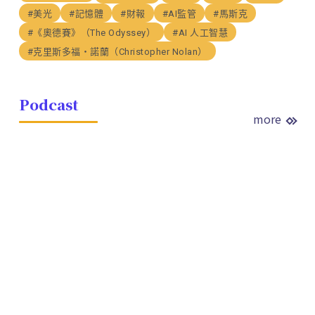
#美光
#記憶體
#財報
#AI監管
#馬斯克
#《奧德賽》（The Odyssey）
#AI 人工智慧
#克里斯多福・諾蘭（Christopher Nolan）
Podcast
more