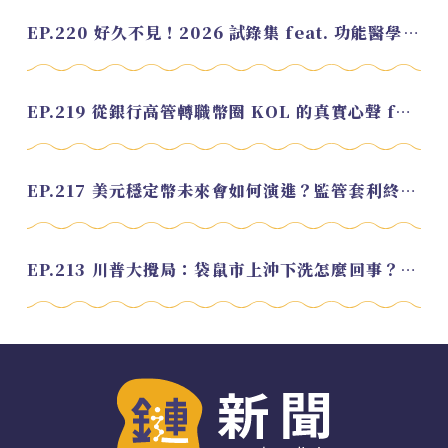
EP.220 好久不見！2026 試錄集 feat. 功能醫學營養師 美寶
EP.219 從銀行高管轉職幣圈 KOL 的真實心聲 feat.龜大
EP.217 美元穩定幣未來會如何演進？監管套利終將收斂？feat. 研究員 余哲安
EP.213 川普大攪局：袋鼠市上沖下洗怎麼回事？feat. Alvin