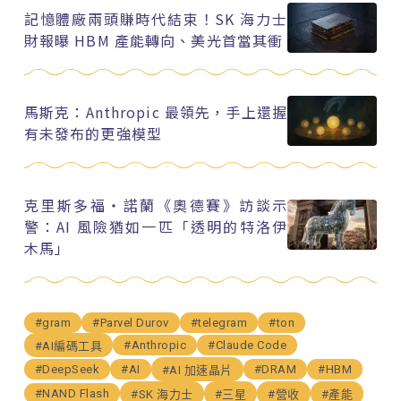
記憶體廠兩頭賺時代結束！SK 海力士
財報曝 HBM 產能轉向、美光首當其衝
馬斯克：Anthropic 最領先，手上還握
有未發布的更強模型
克里斯多福・諾蘭《奧德賽》訪談示
警：AI 風險猶如一匹「透明的特洛伊
木馬」
#gram
#Parvel Durov
#telegram
#ton
#Anthropic
#Claude Code
#AI編碼工具
#DeepSeek
#AI
#DRAM
#HBM
#AI 加速晶片
#NAND Flash
#SK 海力士
#三星
#營收
#產能