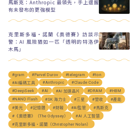
馬斯克：Anthropic 最領先，手上還握
有未發布的更強模型
克里斯多福・諾蘭《奧德賽》訪談示
警：AI 風險猶如一匹「透明的特洛伊
木馬」
#gram
#Parvel Durov
#telegram
#ton
#Anthropic
#Claude Code
#AI編碼工具
#DeepSeek
#AI
#DRAM
#HBM
#AI 加速晶片
#NAND Flash
#SK 海力士
#三星
#營收
#產能
#美光
#記憶體
#財報
#AI監管
#馬斯克
#《奧德賽》（The Odyssey）
#AI 人工智慧
#克里斯多福・諾蘭（Christopher Nolan）