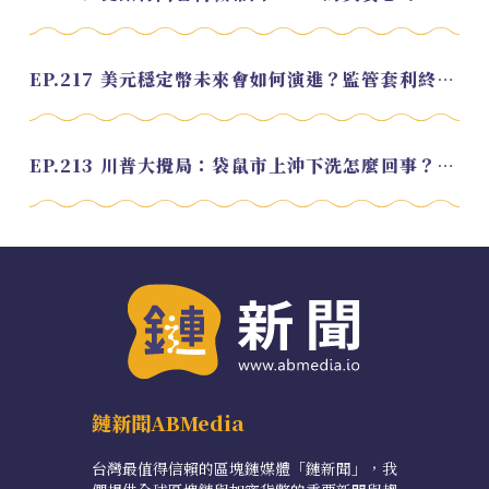
EP.217 美元穩定幣未來會如何演進？監管套利終將收斂？feat. 研究員 余哲安
EP.213 川普大攪局：袋鼠市上沖下洗怎麼回事？feat. Alvin
鏈新聞ABMedia
台灣最值得信賴的區塊鏈媒體「鏈新聞」，我