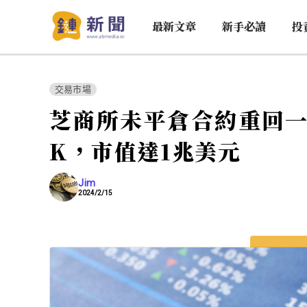
最新文章
新手必讀
投
交易市場
芝商所未平倉合約重回一
K，市值達1兆美元
Jim
2024/2/15