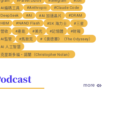
#gram
#Parvel Durov
#telegram
#ton
#Anthropic
#Claude Code
#AI編碼工具
#DeepSeek
#AI
#DRAM
#AI 加速晶片
#HBM
#NAND Flash
#SK 海力士
#三星
#營收
#產能
#美光
#記憶體
#財報
#AI監管
#馬斯克
#《奧德賽》（The Odyssey）
#AI 人工智慧
#克里斯多福・諾蘭（Christopher Nolan）
odcast
more