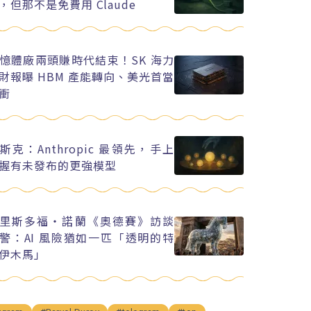
，但那不是免費用 Claude
憶體廠兩頭賺時代結束！SK 海力
財報曝 HBM 產能轉向、美光首當
衝
斯克：Anthropic 最領先，手上
握有未發布的更強模型
里斯多福・諾蘭《奧德賽》訪談
警：AI 風險猶如一匹「透明的特
伊木馬」