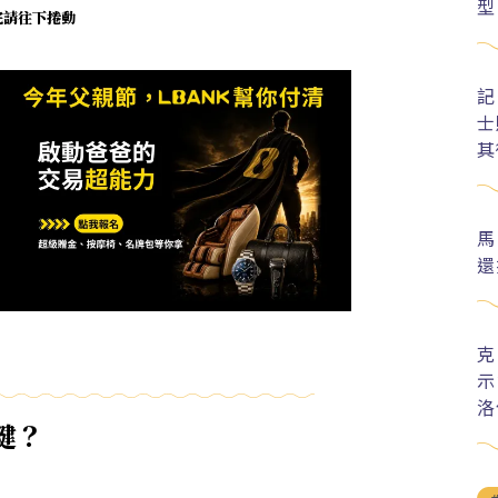
型
未完請往下捲動
記
士
其
馬
還
克
示
洛
鍵？