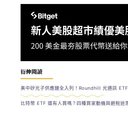
衍伸閱讀
美中矽光子供應鏈全入列！Roundhill 光通訊 ET
比特幣 ETF 還有人買嗎？四種買家動機與避稅迷