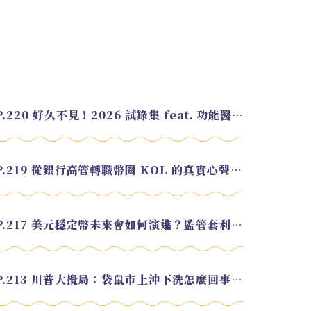
EP.220 好久不見！2026 試錄集 feat. 功能醫學營養師 美寶
EP.219 從銀行高管轉職幣圈 KOL 的真實心聲 feat.龜大
EP.217 美元穩定幣未來會如何演進？監管套利終將收斂？feat. 研究員 余哲安
EP.213 川普大攪局：袋鼠市上沖下洗怎麼回事？feat. Alvin