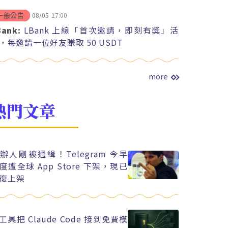
08/05
17:00
一般公告
Bank:
LBank 上線「首次邀請，即刻有獎」活
，每邀請一位好友賺取 50 USDT
more
熱門文章
辦人剛被通緝！Telegram 今早
度遭全球 App Store 下架，現已
復上架
工具把 Claude Code 接到免費模