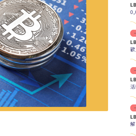
L
0
L
歡
L
活
L
解
分