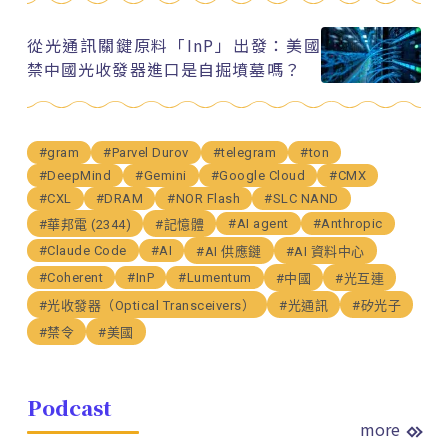
從光通訊關鍵原料「InP」出發：美國
禁中國光收發器進口是自掘墳墓嗎？
#gram
#Parvel Durov
#telegram
#ton
#DeepMind
#Gemini
#Google Cloud
#CMX
#CXL
#DRAM
#NOR Flash
#SLC NAND
#AI agent
#Anthropic
#華邦電 (2344)
#記憶體
#Claude Code
#AI
#AI 供應鏈
#AI 資料中心
#Coherent
#InP
#Lumentum
#中國
#光互連
#光收發器（Optical Transceivers）
#光通訊
#矽光子
#禁令
#美國
Podcast
more