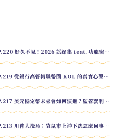
EP.220 好久不見！2026 試錄集 feat. 功能醫學營養師 美寶
EP.219 從銀行高管轉職幣圈 KOL 的真實心聲 feat.龜大
EP.217 美元穩定幣未來會如何演進？監管套利終將收斂？feat. 研究員 余哲安
EP.213 川普大攪局：袋鼠市上沖下洗怎麼回事？feat. Alvin