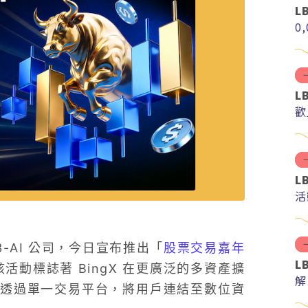
L
0
L
歡
L
活
3-AI 公司，今日宣布推出「
股票交易嘉年
L
活動標誌著 BingX 在更廣泛的多資產擴
解
透過單一交易平台，將用戶連結至數位資
分