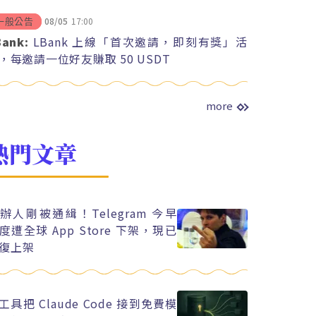
08/05
17:00
一般公告
Bank:
LBank 上線「首次邀請，即刻有獎」活
，每邀請一位好友賺取 50 USDT
more
熱門文章
辦人剛被通緝！Telegram 今早
度遭全球 App Store 下架，現已
復上架
工具把 Claude Code 接到免費模