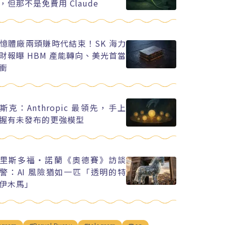
，但那不是免費用 Claude
憶體廠兩頭賺時代結束！SK 海力
財報曝 HBM 產能轉向、美光首當
衝
斯克：Anthropic 最領先，手上
握有未發布的更強模型
里斯多福・諾蘭《奧德賽》訪談
警：AI 風險猶如一匹「透明的特
伊木馬」