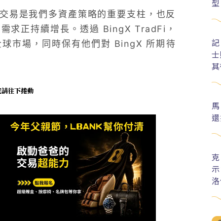
型
示：「股票交易是我們多資產策略的重要支柱，也反
持續增長。透過 BingX TradFi，
記
市場，同時保有他們對 BingX 所期待
士
其
未完請往下捲動
馬
還
克
示
洛