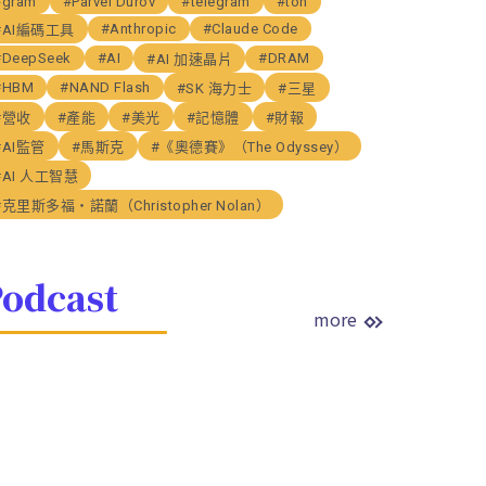
#gram
#Parvel Durov
#telegram
#ton
#Anthropic
#Claude Code
#AI編碼工具
#DeepSeek
#AI
#DRAM
#AI 加速晶片
#HBM
#NAND Flash
#SK 海力士
#三星
#營收
#產能
#美光
#記憶體
#財報
#AI監管
#馬斯克
#《奧德賽》（The Odyssey）
#AI 人工智慧
#克里斯多福・諾蘭（Christopher Nolan）
odcast
more