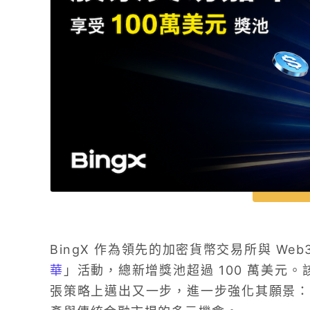
BingX 作為領先的加密貨幣交易所與 Web
華
」活動，總新增獎池超過 100 萬美元。該
張策略上邁出又一步，進一步強化其願景：