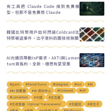
有工具把 Claude Code 接到免費模
型，但那不是免費用 Claude
韓國比特幣用戶如何閃過Coldcard比
特幣被盜事件，出乎意料的跟技術無關
AI光通訊帶動InP需求，AXTI與Lumen
tum簽長約，全新、穩懋有望受惠
#gram
#Parvel Durov
#telegram
#ton
#AI
#Coherent
#InP
#AI 供應鏈
#AI 資料中心
#Lumentum
#中國
#光互連
#光收發器（Optical Transceivers）
#光通訊
#矽光子
#Anthropic
#禁令
#美國
#AI編碼工具