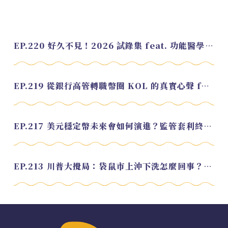
EP.220 好久不見！2026 試錄集 feat. 功能醫學營養師 美寶
EP.219 從銀行高管轉職幣圈 KOL 的真實心聲 feat.龜大
EP.217 美元穩定幣未來會如何演進？監管套利終將收斂？feat. 研究員 余哲安
EP.213 川普大攪局：袋鼠市上沖下洗怎麼回事？feat. Alvin