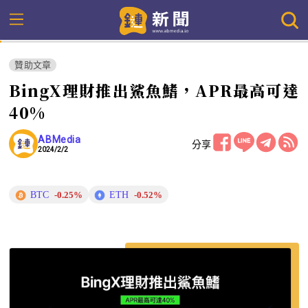
贊助文章
BingX理財推出鯊魚鰭，APR最高可達
40%
ABMedia
分享
2024/2/2
BTC
ETH
-0.25%
-0.52%