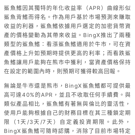
鯊魚鰭因其獨特的年化收益率（APR）曲線形似
鯊魚背鰭而得名。作為用戶基於市場預測來賺取
收益的利器，鯊魚鰭依據用戶選定的加密貨幣資
產的價格變動為其帶來收益。BingX推出了兩種
類型的鯊魚鰭：看漲鯊魚鰭適用於牛市，可在資
產價格上升如預期時提供更高的利率；而看跌鯊
魚鰭讓用戶能夠在熊市中獲利，當資產價格保持
在設定的範圍內時，則預期可獲得較高回報。
無論是牛市還是熊市，BingX鯊魚鰭都可提供最
高可達40%的APR，並且不收取任何手續費。與
類似產品相比，鯊魚鰭有著無與倫比的靈活性，
使用戶能夠根據自己的財務目標在其三種鎖定期
限（1天/3天/7天）自定義投資期限。此外，
BingX鯊魚鰭可隨時認購，消除了目前市場特定