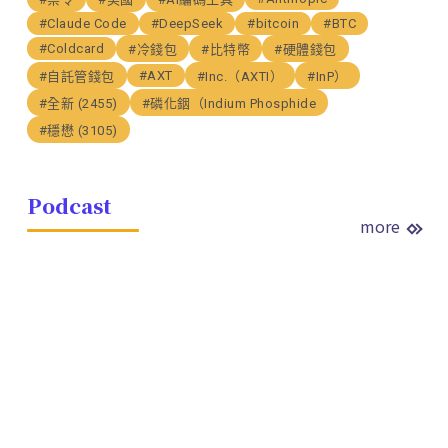
#Claude Code
#DeepSeek
#bitcoin
#BTC
#Coldcard
#冷錢包
#比特幣
#硬體錢包
#AXT
#自託管錢包
#Inc.（AXTI）
#InP）
#全新 (2455)
#磷化銦（Indium Phosphide
#穩懋 (3105)
Podcast
more