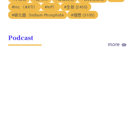
#Inc.（AXTI）
#InP）
#全新 (2455)
#磷化銦（Indium Phosphide
#穩懋 (3105)
Podcast
more