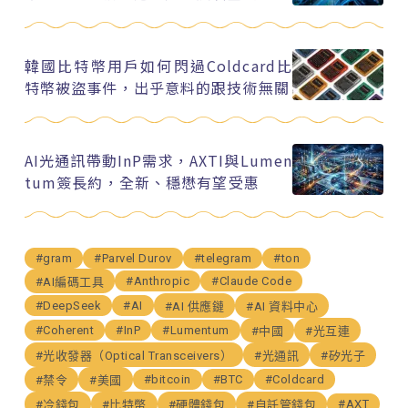
韓國比特幣用戶如何閃過Coldcard比
特幣被盜事件，出乎意料的跟技術無關
AI光通訊帶動InP需求，AXTI與Lumen
tum簽長約，全新、穩懋有望受惠
#gram
#Parvel Durov
#telegram
#ton
#Anthropic
#Claude Code
#AI編碼工具
#DeepSeek
#AI
#AI 供應鏈
#AI 資料中心
#Coherent
#InP
#Lumentum
#中國
#光互連
#光收發器（Optical Transceivers）
#光通訊
#矽光子
#bitcoin
#BTC
#Coldcard
#禁令
#美國
#AXT
#冷錢包
#比特幣
#硬體錢包
#自託管錢包