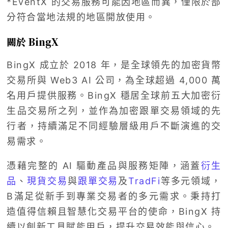
*EventX 的交易服務可能因地區而異，僅限於部
分符合當地法規的地區開放使用。
關於 BingX
BingX 成立於 2018 年，是全球領先的加密貨幣
交易所與 Web3 AI 公司，為全球超過 4,000 萬
名用戶提供服務。BingX 穩居全球前五大加密衍
生品交易所之列，並作為加密跟單交易領域的先
行者，持續滿足不同經驗層級用戶不斷演進的交
易需求。
憑藉完整的 AI 驅動產品與服務矩陣，涵蓋
衍生
品
、
現貨交易
與
跟單交易
及
TradFi
等多元領域，
B滿足從新手到專業交易者的多元需求。秉持打
造值得信賴且智慧化交易平台的使命，BingX 持
續以創新工具賦能用戶，提升交易效能與信心。