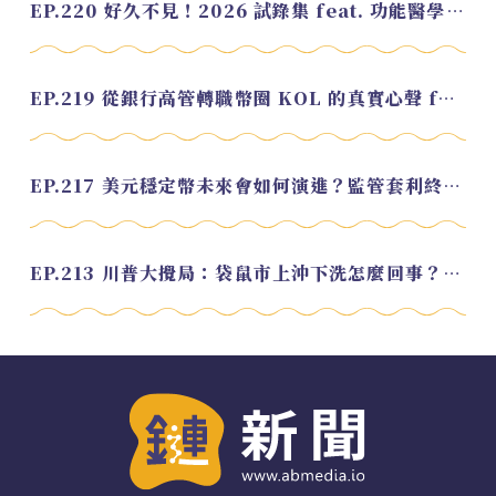
EP.220 好久不見！2026 試錄集 feat. 功能醫學營養師 美寶
EP.219 從銀行高管轉職幣圈 KOL 的真實心聲 feat.龜大
EP.217 美元穩定幣未來會如何演進？監管套利終將收斂？feat. 研究員 余哲安
EP.213 川普大攪局：袋鼠市上沖下洗怎麼回事？feat. Alvin