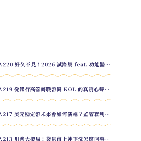
EP.220 好久不見！2026 試錄集 feat. 功能醫學營養師 美寶
EP.219 從銀行高管轉職幣圈 KOL 的真實心聲 feat.龜大
EP.217 美元穩定幣未來會如何演進？監管套利終將收斂？feat. 研究員 余哲安
EP.213 川普大攪局：袋鼠市上沖下洗怎麼回事？feat. Alvin