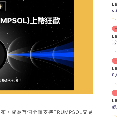
L
s
L
活
L
0
L
歡
布，成為首個全面支持TRUMPSOL交易