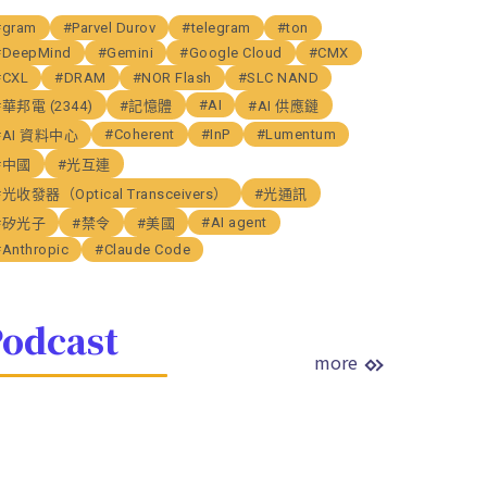
#gram
#Parvel Durov
#telegram
#ton
#DeepMind
#Gemini
#Google Cloud
#CMX
#CXL
#DRAM
#NOR Flash
#SLC NAND
#AI
#華邦電 (2344)
#記憶體
#AI 供應鏈
#Coherent
#InP
#Lumentum
#AI 資料中心
#中國
#光互連
#光收發器（Optical Transceivers）
#光通訊
#AI agent
#矽光子
#禁令
#美國
#Anthropic
#Claude Code
odcast
more