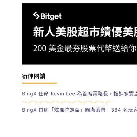
衍伸閱讀
BingX 任命 Kevin Lee 為首席策略長，推
BingX 首屆「炫風陀螺盃」圓滿落幕 384 