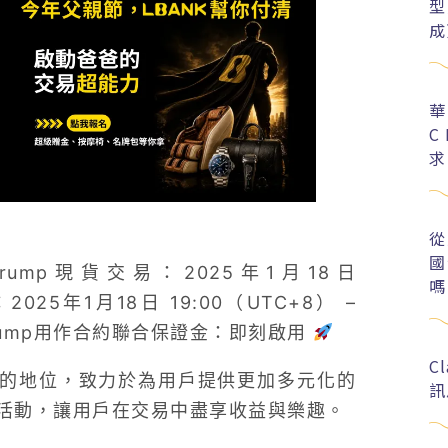
型
成
華
C
求
從
國
Trump現貨交易：2025年1月18日
嗎
：2025年1月18日 19:00（UTC+8） –
rump用作合約聯合保證金：即刻啟用
C
者的地位，致力於為用戶提供更加多元化的
訊
活動，讓用戶在交易中盡享收益與樂趣。