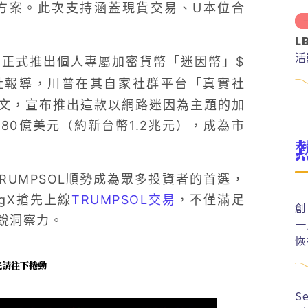
方案。此次支持涵蓋現貨交易、U本位合
L
活
）近期正式推出個人專屬加密貨幣「迷因幣」$
社報導，川普在其自家社群平台「真實社
發布推文，宣布推出這款以網路迷因為主題的加
380億美元（約新台幣1.2兆元），成為市
UMPSOL順勢成為眾多投資者的首選，
gX搶先上線
TRUMPSOL交易
，不僅滿足
創
銳洞察力。
一
恢
未完請往下捲動
S