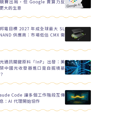
競賽出局，但 Google 賣算力反
更大的生意
邦電目標 2027 年成全球最大 SL
 NAND 供應商：市場低估 CMX 需
光通訊關鍵原料「InP」出發：美
禁中國光收發器進口是自掘墳墓
？
laude Code 讓多個工作階段互傳
息：AI 代理開始協作