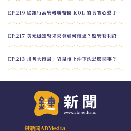
EP.219 從銀行高管轉職幣圈 KOL 的真實心聲 feat.龜大
EP.217 美元穩定幣未來會如何演進？監管套利終將收斂？feat. 研究員 余哲安
EP.213 川普大攪局：袋鼠市上沖下洗怎麼回事？feat. Alvin
鏈新聞ABMedia