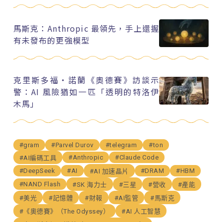
馬斯克：Anthropic 最領先，手上還握
有未發布的更強模型
克里斯多福・諾蘭《奧德賽》訪談示
警：AI 風險猶如一匹「透明的特洛伊
木馬」
#gram
#Parvel Durov
#telegram
#ton
#Anthropic
#Claude Code
#AI編碼工具
#DeepSeek
#AI
#DRAM
#HBM
#AI 加速晶片
#NAND Flash
#SK 海力士
#三星
#營收
#產能
#美光
#記憶體
#財報
#AI監管
#馬斯克
#《奧德賽》（The Odyssey）
#AI 人工智慧