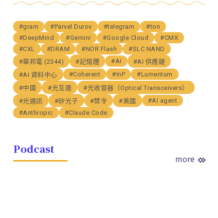
#gram
#Parvel Durov
#telegram
#ton
#DeepMind
#Gemini
#Google Cloud
#CMX
#CXL
#DRAM
#NOR Flash
#SLC NAND
#AI
#華邦電 (2344)
#記憶體
#AI 供應鏈
#Coherent
#InP
#Lumentum
#AI 資料中心
#中國
#光互連
#光收發器（Optical Transceivers）
#AI agent
#光通訊
#矽光子
#禁令
#美國
#Anthropic
#Claude Code
Podcast
more