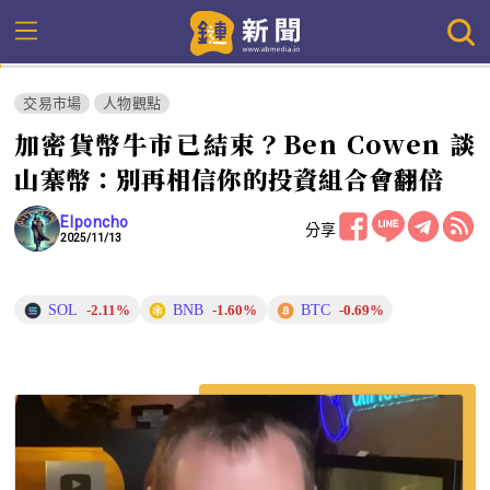
交易市場
人物觀點
加密貨幣牛市已結束？Ben Cowen 談
山寨幣：別再相信你的投資組合會翻倍
Elponcho
分享
2025/11/13
SOL
BNB
BTC
-2.11%
-1.60%
-0.69%