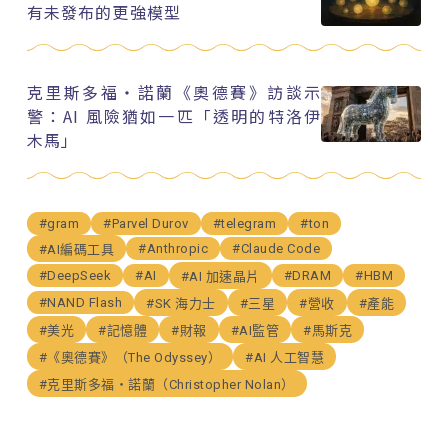
有未發布的更強模型
克里斯多福・諾蘭《奧德賽》訪談示
警：AI 風險猶如一匹「透明的特洛伊
木馬」
#gram
#Parvel Durov
#telegram
#ton
#Anthropic
#Claude Code
#AI編碼工具
#DeepSeek
#AI
#DRAM
#HBM
#AI 加速晶片
#NAND Flash
#SK 海力士
#三星
#營收
#產能
#美光
#記憶體
#財報
#AI監管
#馬斯克
#《奧德賽》（The Odyssey）
#AI 人工智慧
#克里斯多福・諾蘭（Christopher Nolan）