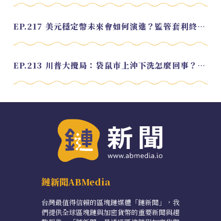
EP.217 美元穩定幣未來會如何演進？監管套利終將收斂？feat. 研究員 余哲安
EP.213 川普大攪局：袋鼠市上沖下洗怎麼回事？feat. Alvin
鏈新聞ABMedia
台灣最值得信賴的區塊鏈媒體「鏈新聞」，我
們提供全球區塊鏈與加密貨幣的重要新聞與趨