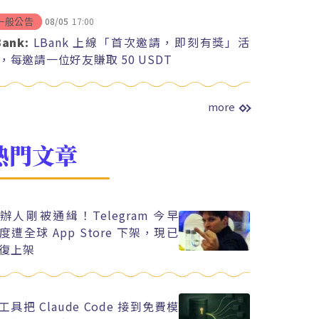
08/05
17:00
一般公告
Bank:
LBank 上線「首次邀請，即刻有獎」活
，每邀請一位好友賺取 50 USDT
more
熱門文章
辦人剛被通緝！Telegram 今早
度遭全球 App Store 下架，現已
復上架
工具把 Claude Code 接到免費模