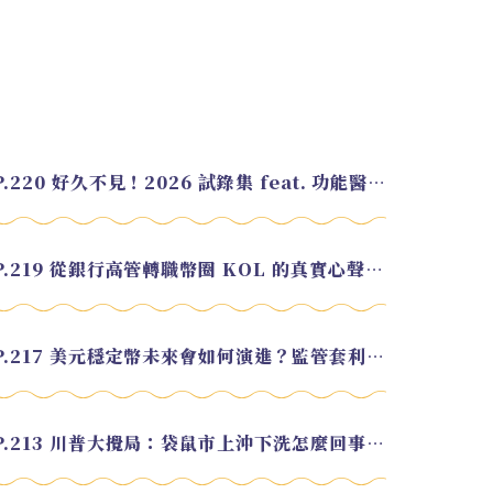
EP.220 好久不見！2026 試錄集 feat. 功能醫學營養師 美寶
EP.219 從銀行高管轉職幣圈 KOL 的真實心聲 feat.龜大
EP.217 美元穩定幣未來會如何演進？監管套利終將收斂？feat. 研究員 余哲安
EP.213 川普大攪局：袋鼠市上沖下洗怎麼回事？feat. Alvin