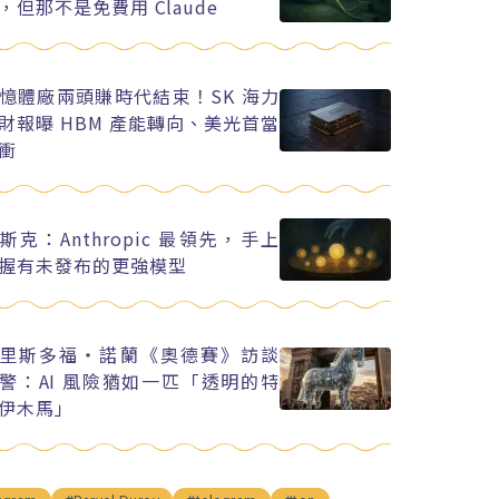
，但那不是免費用 Claude
憶體廠兩頭賺時代結束！SK 海力
財報曝 HBM 產能轉向、美光首當
衝
斯克：Anthropic 最領先，手上
握有未發布的更強模型
里斯多福・諾蘭《奧德賽》訪談
警：AI 風險猶如一匹「透明的特
伊木馬」