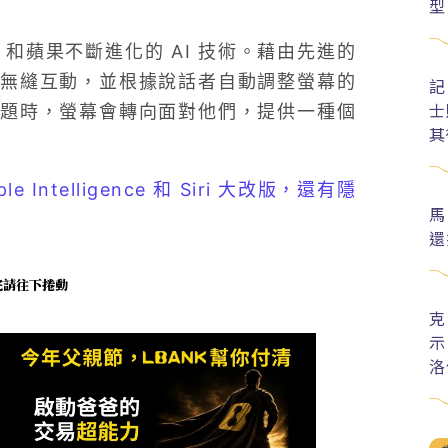
型
 和蘋果不斷進化的 AI 技術。藉由先進的
無縫互動，並根據說話者自動調整螢幕的
記
士
題時，螢幕會轉向面對他們，提供一種個
其
e Intelligence 和 Siri 大改版，還有隱
馬
還
未完請往下捲動
克
示
洛