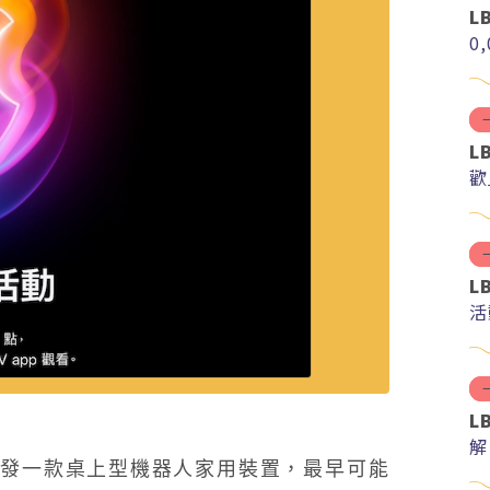
L
0
L
歡
L
活
L
解
正在研發一款桌上型機器人家用裝置，最早可能
分