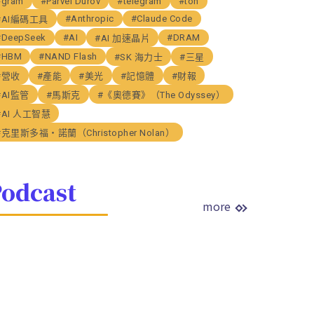
#gram
#Parvel Durov
#telegram
#ton
#Anthropic
#Claude Code
#AI編碼工具
#DeepSeek
#AI
#DRAM
#AI 加速晶片
#HBM
#NAND Flash
#SK 海力士
#三星
#營收
#產能
#美光
#記憶體
#財報
#AI監管
#馬斯克
#《奧德賽》（The Odyssey）
#AI 人工智慧
#克里斯多福・諾蘭（Christopher Nolan）
odcast
more