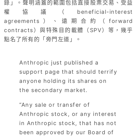
錄」。聲明涵蓋的範圍包括直接股票交易、受益
權協議（beneficial-interest
agreements）、遠期合約（forward
contracts）與特殊目的載體（SPV）等，幾乎
點名了所有的「旁門左道」。
Anthropic just published a
support page that should terrify
anyone holding its shares on
the secondary market.
“Any sale or transfer of
Anthropic stock, or any interest
in Anthropic stock, that has not
been approved by our Board of