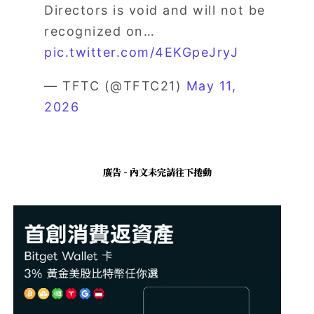
Directors is void and will not be
recognized on…
pic.twitter.com/4EKGpeJryJ
— TFTC (@TFTC21)
May 11,
2026
廣告 - 內文未完請往下捲動