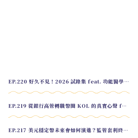
EP.220 好久不見！2026 試錄集 feat. 功能醫學營養師 美寶
EP.219 從銀行高管轉職幣圈 KOL 的真實心聲 feat.龜大
EP.217 美元穩定幣未來會如何演進？監管套利終將收斂？feat. 研究員 余哲安