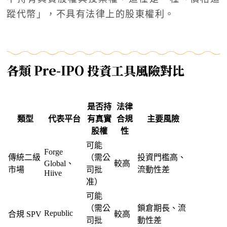
蹤代幣」，不具有法律上的股東權利。
各類 Pre-IPO 投資工具風險對比
是否持
法律
類型
代表平台
有真實
合規
主要風險
股權
性
可能
Forge
傳統二級
（需公
投資門檻高、
Global、
較高
市場
司批
流動性差
Hiive
准）
可能
（需公
鎖倉期長、流
Republic
合規 SPV
較高
司批
動性差