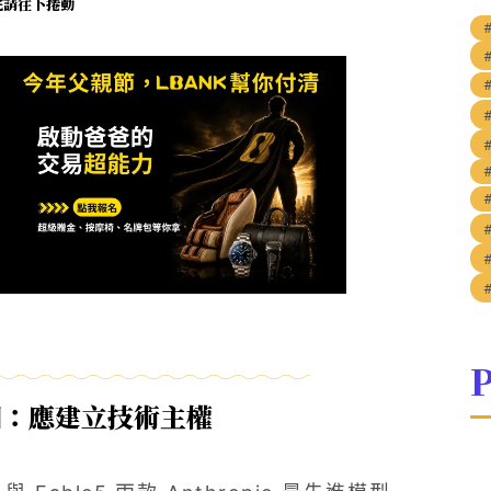
未完請往下捲動
#
P
國：應建立技術主權