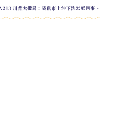
EP.213 川普大攪局：袋鼠市上沖下洗怎麼回事？feat. Alvin