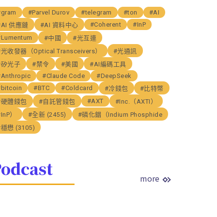
#gram
#Parvel Durov
#telegram
#ton
#AI
#Coherent
#InP
#AI 供應鏈
#AI 資料中心
#Lumentum
#中國
#光互連
#光收發器（Optical Transceivers）
#光通訊
#矽光子
#禁令
#美國
#AI編碼工具
#Anthropic
#Claude Code
#DeepSeek
bitcoin
#BTC
#Coldcard
#冷錢包
#比特幣
#AXT
#硬體錢包
#自託管錢包
#Inc.（AXTI）
#InP）
#全新 (2455)
#磷化銦（Indium Phosphide
#穩懋 (3105)
odcast
more