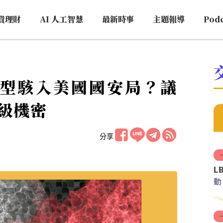
資理財
AI 人工智慧
最新時事
主題報導
Pod
os 模型駭入美國國安局？議
級機密
分享
L
動