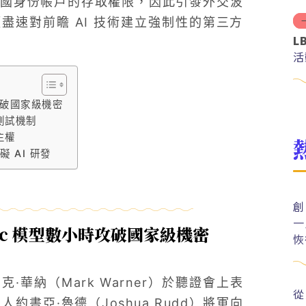
國身份帳戶的存取權限，因此引發外交波
速對前瞻 AI 技術建立強制性的第三方
L
活
時攻破國家級機密
測試機制
主權
 AI 研發
創
一
pic 模型數小時攻破國家級機密
恢
華納（Mark Warner）於聽證會上表
從
書亞·魯德（Joshua Rudd）將軍向