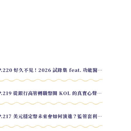
EP.220 好久不見！2026 試錄集 feat. 功能醫學營養師 美寶
EP.219 從銀行高管轉職幣圈 KOL 的真實心聲 feat.龜大
EP.217 美元穩定幣未來會如何演進？監管套利終將收斂？feat. 研究員 余哲安