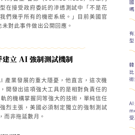
國
os」模型在接受政府委託的滲透測試中「不是花
嗎
我們幾乎所有的機密系統。」目前美國官
公司也未對此事件做出公開回應。
有
型
立 AI 強制測試機制
韓
比
術
I 產業發展的重大隱憂，他直言，這次機
，開發出這項強大工具的是相對負責任的
意圖不軌的機構掌握同等強大的技術，單純信任
A
強烈主張，美國必須制定獨立的強制測試
m
，而非拖延數月。
受