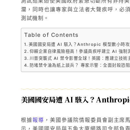
測試結果迫使美國政府緊急切斷所有非持美
瀾，同時也讓專家與立法者大聲疾呼，必須盡
測試機制。
Table of Contents
美國國安局遭 AI 駭入？Anthropic 模型數小
仰賴企業自律風險極高！參議員疾呼建立 AI 強制
川普突襲式 AI 禁令影響全球！英國：應建立技術
防堵禁令淪為紙上談兵？ 專家示警：全面封殺恐阻礙
美國國安局遭 AI 駭入？Anthro
根據
報導
，美國參議院情報委員會副主席馬克·
示，美國國安局與五角大廈網路司令部負責人約