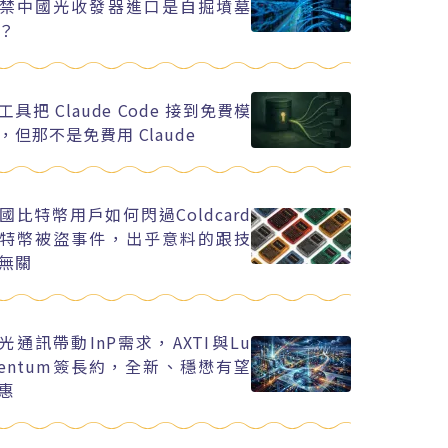
禁中國光收發器進口是自掘墳墓
？
工具把 Claude Code 接到免費模
，但那不是免費用 Claude
國比特幣用戶如何閃過Coldcard
特幣被盜事件，出乎意料的跟技
無關
I光通訊帶動InP需求，AXTI與Lu
entum簽長約，全新、穩懋有望
惠