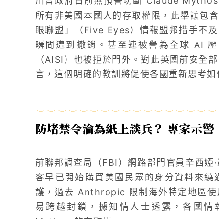
川普政府日前無預警切斷 Claude Mythos 與
所有非美國本國人的存取權限，此舉讓包含
眼聯盟」（Five Eyes）情報盟邦措手
瞬間遭到撤銷。甚至連被譽為全球 AI 
（AISI）也被拒於門外。對此英國前安全部長湯
言，這個明確的教訓將促使各國重新思考如
防堵禁令淪為紙上談兵？ 專家示警：
前聯邦調查局（FBI）網路部門官員辛西婭·凱瑟
客早已開始購買美國民眾的身分資料來繞
護，過去 Anthropic 限制海外特定地區
易跨越封鎖，據知情人士透露，各國情