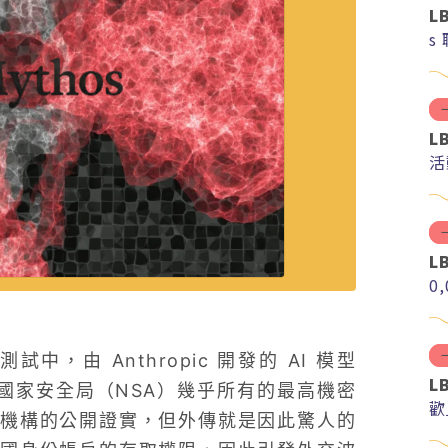
L
s
L
活
L
0
由 Anthropic 開發的 AI 模型
L
國國家安全局（NSA）幾乎所有的最高機密
歡
機構的公開證實，但外傳就是因此驚人的