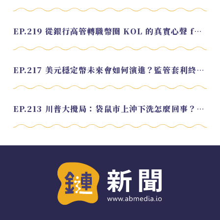
EP.219 從銀行高管轉職幣圈 KOL 的真實心聲 feat.龜大
EP.217 美元穩定幣未來會如何演進？監管套利終將收斂？feat. 研究員 余哲安
EP.213 川普大攪局：袋鼠市上沖下洗怎麼回事？feat. Alvin