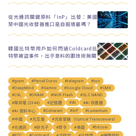
從光通訊關鍵原料「InP」出發：美國
禁中國光收發器進口是自掘墳墓嗎？
韓國比特幣用戶如何閃過Coldcard比
特幣被盜事件，出乎意料的跟技術無關
#gram
#Parvel Durov
#telegram
#ton
#DeepMind
#Gemini
#Google Cloud
#CMX
#CXL
#DRAM
#NOR Flash
#SLC NAND
#AI
#華邦電 (2344)
#記憶體
#AI 供應鏈
#Coherent
#InP
#Lumentum
#AI 資料中心
#中國
#光互連
#光收發器（Optical Transceivers）
#bitcoin
#光通訊
#矽光子
#禁令
#美國
#BTC
#Coldcard
#冷錢包
#比特幣
#硬體錢包