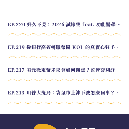
EP.220 好久不見！2026 試錄集 feat. 功能醫學營養師 美寶
EP.219 從銀行高管轉職幣圈 KOL 的真實心聲 feat.龜大
EP.217 美元穩定幣未來會如何演進？監管套利終將收斂？feat. 研究員 余哲安
EP.213 川普大攪局：袋鼠市上沖下洗怎麼回事？feat. Alvin