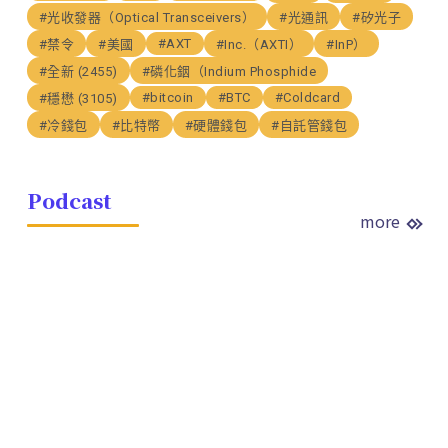
#光收發器（Optical Transceivers）
#光通訊
#矽光子
#AXT
#禁令
#美國
#Inc.（AXTI）
#InP）
#全新 (2455)
#磷化銦（Indium Phosphide
#bitcoin
#BTC
#Coldcard
#穩懋 (3105)
#冷錢包
#比特幣
#硬體錢包
#自託管錢包
Podcast
more