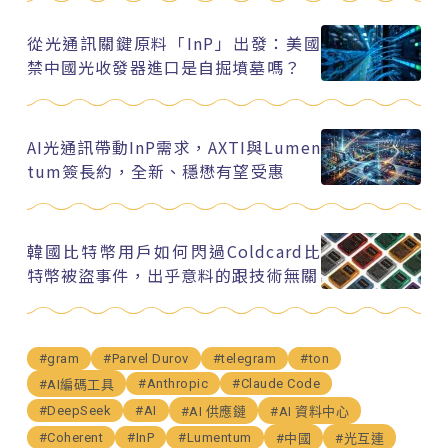
從光通訊關鍵原料「InP」出發：美國
禁中國光收發器進口是自掘墳墓嗎？
AI光通訊帶動InP需求，AXTI與Lumen
tum簽長約，全新、穩懋有望受惠
韓國比特幣用戶如何閃過Coldcard比
特幣被盜事件，出乎意料的跟技術無關
#gram
#Parvel Durov
#telegram
#ton
#Anthropic
#Claude Code
#AI編碼工具
#DeepSeek
#AI
#AI 供應鏈
#AI 資料中心
#Coherent
#InP
#Lumentum
#中國
#光互連