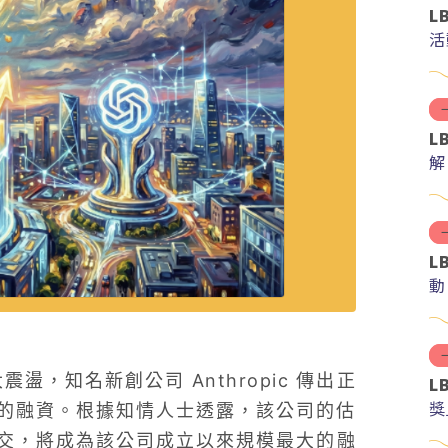
L
活
L
解
分
L
動
，知名新創公司 Anthropic 傳出正
L
獎
元的融資。根據知情人士透露，該公司的估
利成交，將成為該公司成立以來規模最大的融