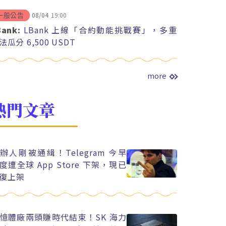
08/04
19:00
一般公告
Bank:
LBank 上線「合約動能挑戰賽」，多重
法瓜分 6,500 USDT
more
熱門文章
辦人剛被通緝！Telegram 今早
度遭全球 App Store 下架，現已
復上架
憶體廠兩頭賺時代結束！SK 海力