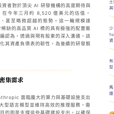
士
投資者對於頂尖 AI 研發機構的高度期待與
其
 在今年三月約 8,520 億美元的估值，
駕齊驅、甚至略微超越的態勢。這一輪規模達
少
稀缺的高品質 AI 標的具有極強的配置需
t
遍認為，透過與現有股東的深入溝通，該
資
化其資產負債表的韌性，為後續的研發競
有
型
本密集需求
馬
還
nthropic 面臨龐大的算力與基礎設施支出
練大型語言模型並維持高效的推理服務，需
目的即是支撐這些基礎建設支出，以確保