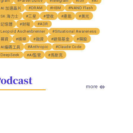
#gram
#Parvel Durov
#telegram
#ton
#AI
#DRAM
#HBM
#NAND Flash
#AI 加速晶片
#SK 海力士
#三星
#營收
#產能
#美光
#ADR
#記憶體
#財報
#Leopold Aschenbrenner
#Situational Awareness
#募資
#槓桿
#融資
#避險基金
#韓股
#Anthropic
#Claude Code
#AI編碼工具
#DeepSeek
#AI監管
#馬斯克
odcast
more