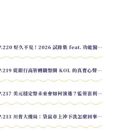
EP.220 好久不見！2026 試錄集 feat. 功能醫學營養師 美寶
EP.219 從銀行高管轉職幣圈 KOL 的真實心聲 feat.龜大
EP.217 美元穩定幣未來會如何演進？監管套利終將收斂？feat. 研究員 余哲安
EP.213 川普大攪局：袋鼠市上沖下洗怎麼回事？feat. Alvin