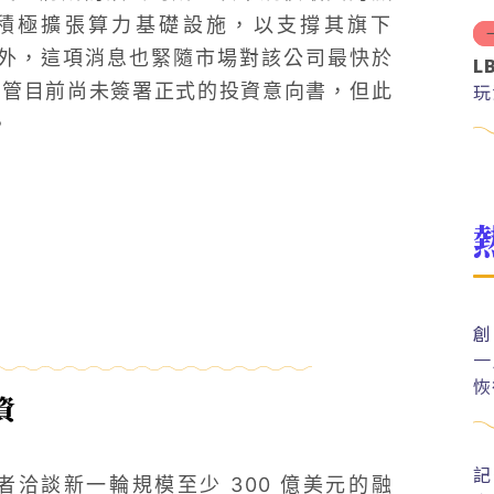
ic 積極擴張算力基礎設施，以支撐其旗下
。此外，這項消息也緊隨市場對該公司最快於
L
玩
。儘管目前尚未簽署正式的投資意向書，但此
。
創
一
恢
資
記
投資者洽談新一輪規模至少 300 億美元的融