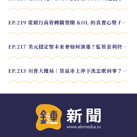
EP.219 從銀行高管轉職幣圈 KOL 的真實心聲 feat.龜大
EP.217 美元穩定幣未來會如何演進？監管套利終將收斂？feat. 研究員 余哲安
EP.213 川普大攪局：袋鼠市上沖下洗怎麼回事？feat. Alvin