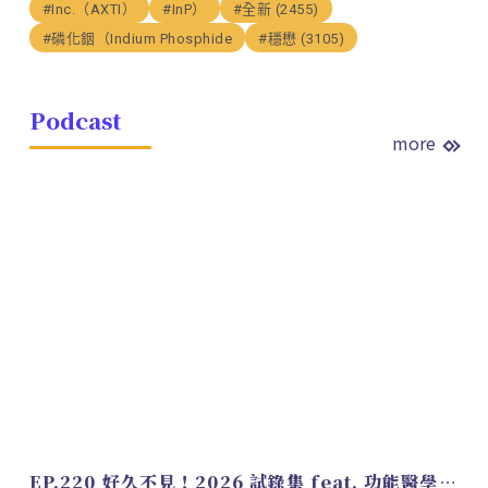
#Inc.（AXTI）
#InP）
#全新 (2455)
#磷化銦（Indium Phosphide
#穩懋 (3105)
Podcast
more
EP.220 好久不見！2026 試錄集 feat. 功能醫學營養師 美寶