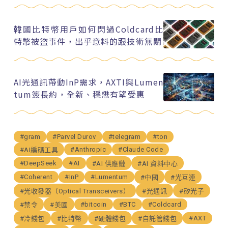
韓國比特幣用戶如何閃過Coldcard比
特幣被盜事件，出乎意料的跟技術無關
AI光通訊帶動InP需求，AXTI與Lumen
tum簽長約，全新、穩懋有望受惠
#gram
#Parvel Durov
#telegram
#ton
#Anthropic
#Claude Code
#AI編碼工具
#DeepSeek
#AI
#AI 供應鏈
#AI 資料中心
#Coherent
#InP
#Lumentum
#中國
#光互連
#光收發器（Optical Transceivers）
#光通訊
#矽光子
#bitcoin
#BTC
#Coldcard
#禁令
#美國
#AXT
#冷錢包
#比特幣
#硬體錢包
#自託管錢包