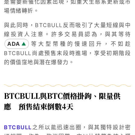
是需要新催化因素出現，如重大生態系更新或市
場情緒轉折。
與此同時，BTCBULL反而吸引了大量短線與中
線投資人注意。許多交易員認為，與其等待
ADA
等大型幣種的慢速回升，不如趁
▲
BTCBULL尚處預售末段時進場，享受初期階段
的價值窪地與潛在爆發力。
BTCBULL
與
BTC
價格掛鉤、限量供
應 預售結束倒數
4
天
BTCBULL
之所以能迅速出圈，與其獨特設計密