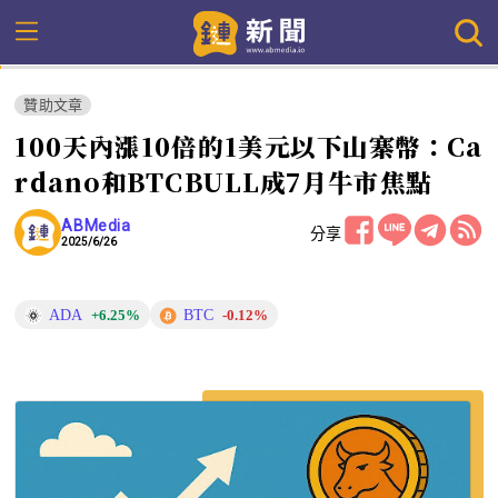
贊助文章
100天內漲10倍的1美元以下山寨幣：Ca
rdano和BTCBULL成7月牛市焦點
ABMedia
分享
2025/6/26
ADA
BTC
+6.25%
-0.12%