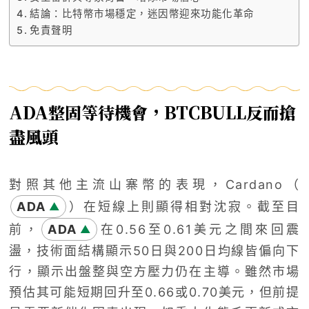
結論：比特幣市場穩定，迷因幣迎來功能化革命
免責聲明
ADA
整固等待機會，
BTCBULL
反而搶
盡風頭
對照其他主流山寨幣的表現，Cardano（
ADA
）在短線上則顯得相對沈寂。截至目
▲
前，
ADA
在0.56至0.61美元之間來回震
▲
盪，技術面結構顯示50日與200日均線皆偏向下
行，顯示出盤整與空方壓力仍在主導。雖然市場
預估其可能短期回升至0.66或0.70美元，但前提