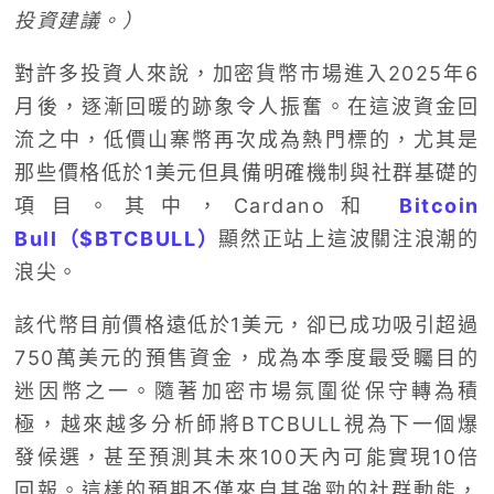
投資建議。）
對許多投資人來說，加密貨幣市場進入2025年6
月後，逐漸回暖的跡象令人振奮。在這波資金回
流之中，低價山寨幣再次成為熱門標的，尤其是
那些價格低於1美元但具備明確機制與社群基礎的
項目。其中，Cardano和
Bitcoin
Bull（$BTCBULL）
顯然正站上這波關注浪潮的
浪尖。
該代幣目前價格遠低於1美元，卻已成功吸引超過
750萬美元的預售資金，成為本季度最受矚目的
迷因幣之一。隨著加密市場氛圍從保守轉為積
極，越來越多分析師將BTCBULL視為下一個爆
發候選，甚至預測其未來100天內可能實現10倍
回報。這樣的預期不僅來自其強勁的社群動能，