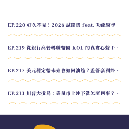
EP.220 好久不見！2026 試錄集 feat. 功能醫學營養師 美寶
EP.219 從銀行高管轉職幣圈 KOL 的真實心聲 feat.龜大
EP.217 美元穩定幣未來會如何演進？監管套利終將收斂？feat. 研究員 余哲安
EP.213 川普大攪局：袋鼠市上沖下洗怎麼回事？feat. Alvin