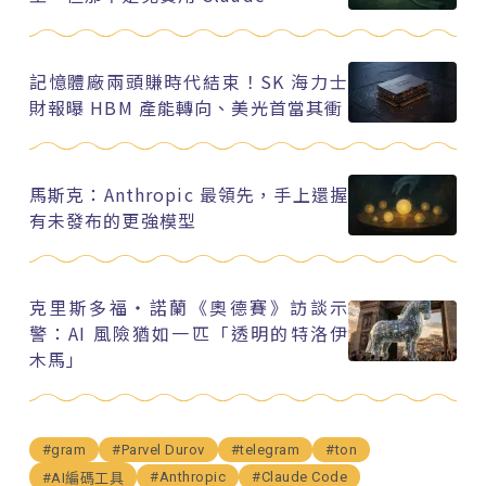
記憶體廠兩頭賺時代結束！SK 海力士
財報曝 HBM 產能轉向、美光首當其衝
馬斯克：Anthropic 最領先，手上還握
有未發布的更強模型
克里斯多福・諾蘭《奧德賽》訪談示
警：AI 風險猶如一匹「透明的特洛伊
木馬」
#gram
#Parvel Durov
#telegram
#ton
#Anthropic
#Claude Code
#AI編碼工具