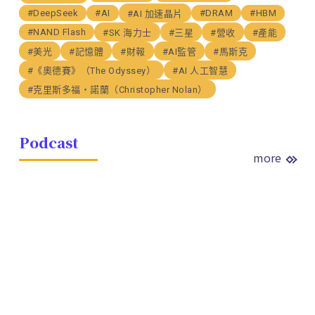
#DeepSeek
#AI
#DRAM
#HBM
#AI 加速晶片
#NAND Flash
#SK 海力士
#三星
#營收
#產能
#美光
#記憶體
#財報
#AI監管
#馬斯克
#《奧德賽》（The Odyssey）
#AI 人工智慧
#克里斯多福・諾蘭（Christopher Nolan）
Podcast
more