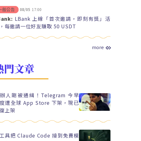
08/05
17:00
一般公告
Bank:
LBank 上線「首次邀請，即刻有獎」活
，每邀請一位好友賺取 50 USDT
more
熱門文章
辦人剛被通緝！Telegram 今早
度遭全球 App Store 下架，現已
復上架
工具把 Claude Code 接到免費模