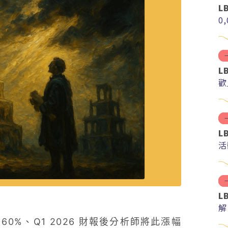
L
0
L
歡
L
活
L
解
分
160%、Q1 2026 財報後分析師將此漲幅