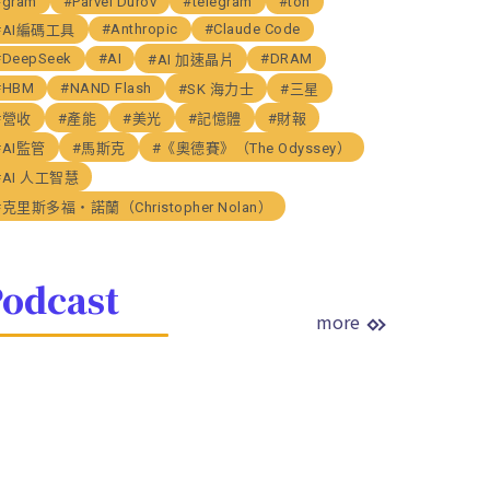
#gram
#Parvel Durov
#telegram
#ton
#Anthropic
#Claude Code
#AI編碼工具
#DeepSeek
#AI
#DRAM
#AI 加速晶片
#HBM
#NAND Flash
#SK 海力士
#三星
#營收
#產能
#美光
#記憶體
#財報
#AI監管
#馬斯克
#《奧德賽》（The Odyssey）
#AI 人工智慧
#克里斯多福・諾蘭（Christopher Nolan）
odcast
more