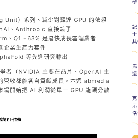
型
ing Unit）系列、減少對輝達 GPU 的依賴
記
AI、Anthropic 直接競爭
士
tform、Q1 +63% 是最快成長雲端業者
其
整合進企業生產力套件
AlphaFold 等先進研究輸出
馬
（NVIDIA 主要在晶片、OpenAI 主
還
的營收都能各自貢獻成長。本週 abmedia
場開始把 AI 利潤從單一 GPU 龍頭分散
克
示
洛
未完請往下捲動