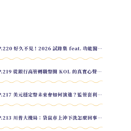
EP.220 好久不見！2026 試錄集 feat. 功能醫學營養師 美寶
EP.219 從銀行高管轉職幣圈 KOL 的真實心聲 feat.龜大
EP.217 美元穩定幣未來會如何演進？監管套利終將收斂？feat. 研究員 余哲安
EP.213 川普大攪局：袋鼠市上沖下洗怎麼回事？feat. Alvin