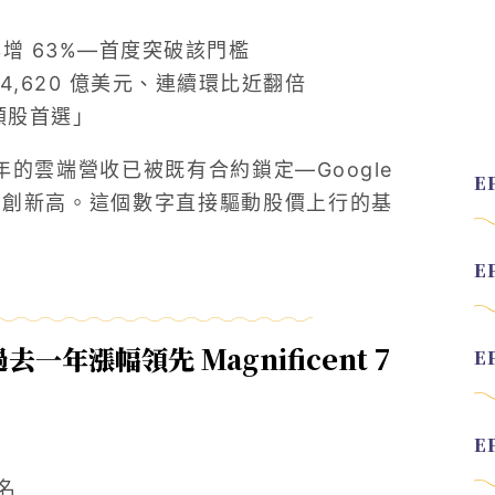
元、年增 63%—首度突破該門檻
）：4,620 億美元、連續環比近翻倍
科技類股首選」
未來數年的雲端營收已被既有合約鎖定—Google
度也創新高。這個數字直接驅動股價上行的基
漲幅領先 Magnificent 7
名