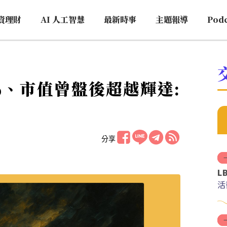
資理財
AI 人工智慧
最新時事
主題報導
Pod
60%、市值曾盤後超越輝達:
分享
L
活