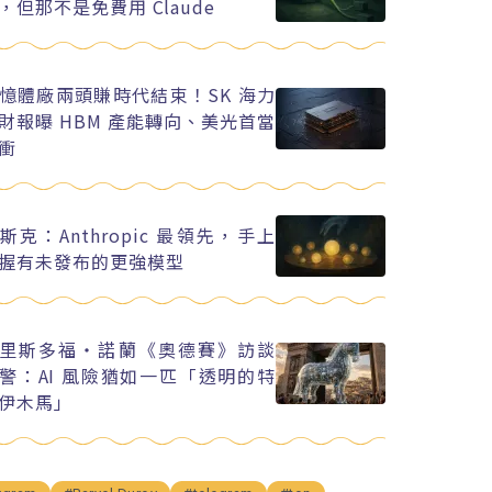
，但那不是免費用 Claude
憶體廠兩頭賺時代結束！SK 海力
財報曝 HBM 產能轉向、美光首當
衝
斯克：Anthropic 最領先，手上
握有未發布的更強模型
里斯多福・諾蘭《奧德賽》訪談
警：AI 風險猶如一匹「透明的特
伊木馬」