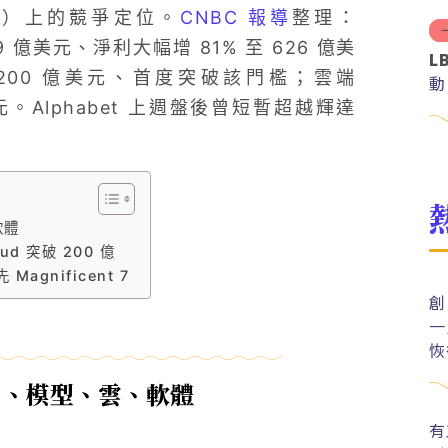
tack）上的競爭定位。
CNBC 報導
整理：
099 億美元、淨利大幅增 81% 至 626 億美
L
% 至 200 億美元、首度突破該門檻；雲端
動
美元。Alphabet 上週盤後曾短暫超越輝達
軟體
ud 突破 200 億
gnificent 7
創
一
恢
片、模型、雲、軟體
有