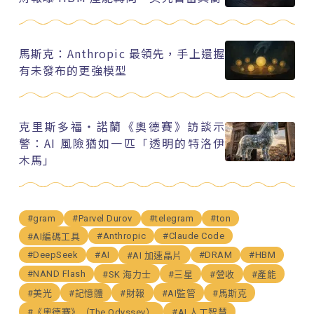
馬斯克：Anthropic 最領先，手上還握
有未發布的更強模型
克里斯多福・諾蘭《奧德賽》訪談示
警：AI 風險猶如一匹「透明的特洛伊
木馬」
#gram
#Parvel Durov
#telegram
#ton
#Anthropic
#Claude Code
#AI編碼工具
#DeepSeek
#AI
#DRAM
#HBM
#AI 加速晶片
#NAND Flash
#SK 海力士
#三星
#營收
#產能
#美光
#記憶體
#財報
#AI監管
#馬斯克
#《奧德賽》（The Odyssey）
#AI 人工智慧