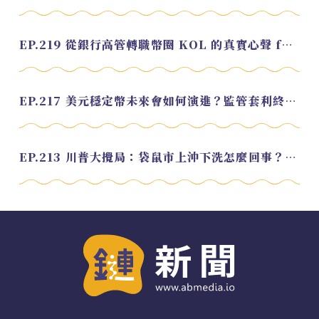
EP.219 從銀行高管轉職幣圈 KOL 的真實心聲 feat.龜大
EP.217 美元穩定幣未來會如何演進？監管套利終將收斂？feat. 研究員 余哲安
EP.213 川普大攪局：袋鼠市上沖下洗怎麼回事？feat. Alvin