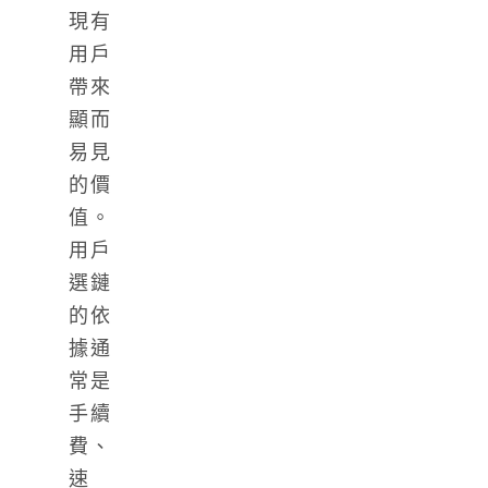
現有
用戶
帶來
顯而
易見
的價
值。
用戶
選鏈
的依
據通
常是
手續
費、
速