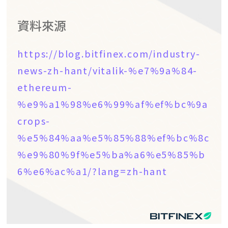
資料來源
https://blog.bitfinex.com/industry-
news-zh-hant/vitalik-%e7%9a%84-
ethereum-
%e9%a1%98%e6%99%af%ef%bc%9a
crops-
%e5%84%aa%e5%85%88%ef%bc%8c
%e9%80%9f%e5%ba%a6%e5%85%b
6%e6%ac%a1/?lang=zh-hant