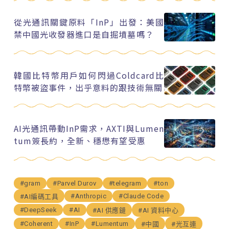
從光通訊關鍵原料「InP」出發：美國
禁中國光收發器進口是自掘墳墓嗎？
韓國比特幣用戶如何閃過Coldcard比
特幣被盜事件，出乎意料的跟技術無關
AI光通訊帶動InP需求，AXTI與Lumen
tum簽長約，全新、穩懋有望受惠
#gram
#Parvel Durov
#telegram
#ton
#Anthropic
#Claude Code
#AI編碼工具
#DeepSeek
#AI
#AI 供應鏈
#AI 資料中心
#Coherent
#InP
#Lumentum
#中國
#光互連