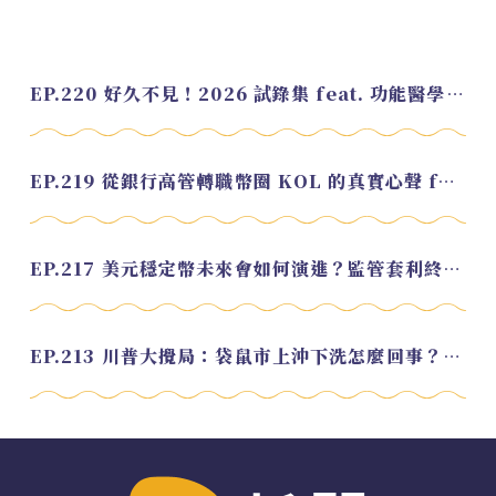
EP.220 好久不見！2026 試錄集 feat. 功能醫學營養師 美寶
EP.219 從銀行高管轉職幣圈 KOL 的真實心聲 feat.龜大
EP.217 美元穩定幣未來會如何演進？監管套利終將收斂？feat. 研究員 余哲安
EP.213 川普大攪局：袋鼠市上沖下洗怎麼回事？feat. Alvin