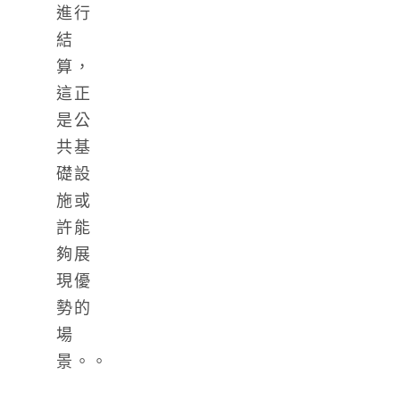
進行
結
算，
這正
是公
共基
礎設
施或
許能
夠展
現優
勢的
場
景。。