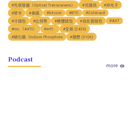
#光收發器（Optical Transceivers）
#光通訊
#矽光子
#bitcoin
#BTC
#Coldcard
#禁令
#美國
#AXT
#冷錢包
#比特幣
#硬體錢包
#自託管錢包
#Inc.（AXTI）
#InP）
#全新 (2455)
#磷化銦（Indium Phosphide
#穩懋 (3105)
Podcast
more