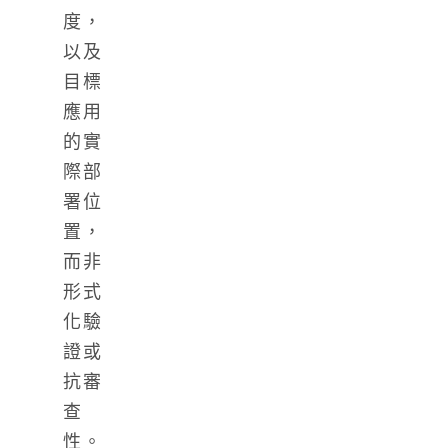
度，
以及
目標
應用
的實
際部
署位
置，
而非
形式
化驗
證或
抗審
查
性。