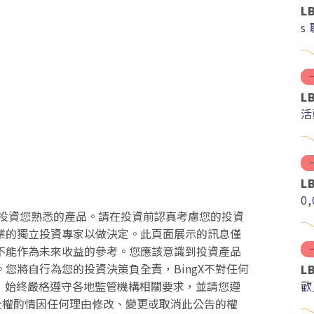
L
s
L
活
L
0
投資您熟悉的產品。請在投資前認真考慮您的投資
業的獨立投資專家以做決定。此頁面展示的訊息僅
不能作為未來收益的參考。您應該意識到投資產品
您將自行為您的投資決策負全責，BingX不對任何
L
歡
務，始終嚴格遵守各地監管機構相關要求，並請您遵
時全權酌情因任何理由修改、變更或取消此公告的權