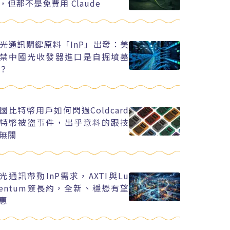
，但那不是免費用 Claude
光通訊關鍵原料「InP」出發：美
禁中國光收發器進口是自掘墳墓
？
國比特幣用戶如何閃過Coldcard
特幣被盜事件，出乎意料的跟技
無關
I光通訊帶動InP需求，AXTI與Lu
entum簽長約，全新、穩懋有望
惠