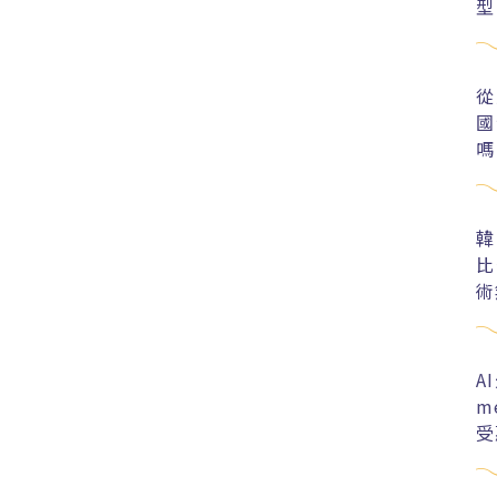
型
從
國
嗎
韓
比
術
A
m
受