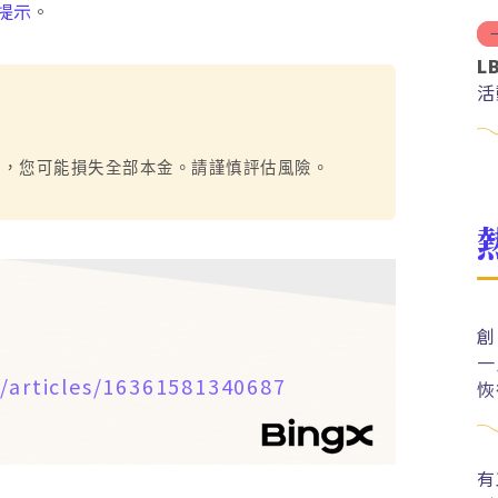
提示
。
L
活
烈，您可能損失全部本金。請謹慎評估風險。
創
一
/articles/16361581340687
恢
有