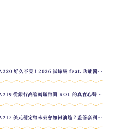
EP.220 好久不見！2026 試錄集 feat. 功能醫學營養師 美寶
EP.219 從銀行高管轉職幣圈 KOL 的真實心聲 feat.龜大
EP.217 美元穩定幣未來會如何演進？監管套利終將收斂？feat. 研究員 余哲安