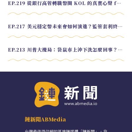
EP.219 從銀行高管轉職幣圈 KOL 的真實心聲 feat.龜大
EP.217 美元穩定幣未來會如何演進？監管套利終將收斂？feat. 研究員 余哲安
EP.213 川普大攪局：袋鼠市上沖下洗怎麼回事？feat. Alvin
鏈新聞ABMedia
台灣最值得信賴的區塊鏈媒體「鏈新聞」，我