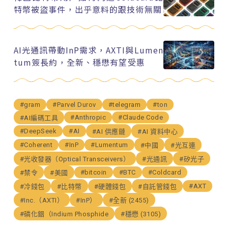
特幣被盜事件，出乎意料的跟技術無關
AI光通訊帶動InP需求，AXTI與Lumen
tum簽長約，全新、穩懋有望受惠
#gram
#Parvel Durov
#telegram
#ton
#Anthropic
#Claude Code
#AI編碼工具
#DeepSeek
#AI
#AI 供應鏈
#AI 資料中心
#Coherent
#InP
#Lumentum
#中國
#光互連
#光收發器（Optical Transceivers）
#光通訊
#矽光子
#bitcoin
#BTC
#Coldcard
#禁令
#美國
#AXT
#冷錢包
#比特幣
#硬體錢包
#自託管錢包
#Inc.（AXTI）
#InP）
#全新 (2455)
#磷化銦（Indium Phosphide
#穩懋 (3105)