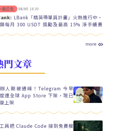
08/05
18:30
一般公告
Bank:
LBank「精英帶單員計畫」火熱進行中，
鎖每月 300 USDT 獎勵及最高 15% 淨手續費
紅
more
熱門文章
辦人剛被通緝！Telegram 今早
度遭全球 App Store 下架，現已
復上架
工具把 Claude Code 接到免費模