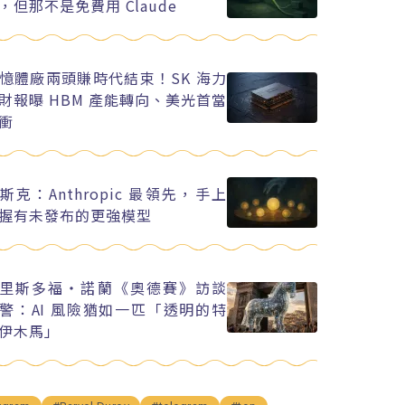
，但那不是免費用 Claude
憶體廠兩頭賺時代結束！SK 海力
財報曝 HBM 產能轉向、美光首當
衝
斯克：Anthropic 最領先，手上
握有未發布的更強模型
里斯多福・諾蘭《奧德賽》訪談
警：AI 風險猶如一匹「透明的特
伊木馬」