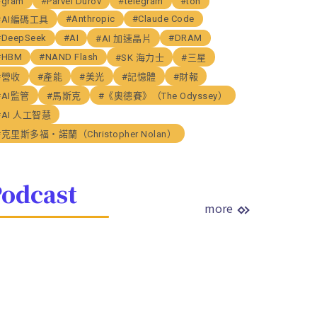
#gram
#Parvel Durov
#telegram
#ton
#Anthropic
#Claude Code
#AI編碼工具
#DeepSeek
#AI
#DRAM
#AI 加速晶片
#HBM
#NAND Flash
#SK 海力士
#三星
#營收
#產能
#美光
#記憶體
#財報
#AI監管
#馬斯克
#《奧德賽》（The Odyssey）
#AI 人工智慧
#克里斯多福・諾蘭（Christopher Nolan）
odcast
more