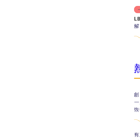
L
解
分
創
一
恢
有