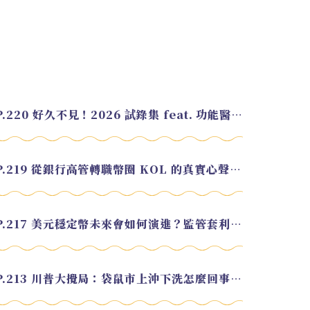
EP.220 好久不見！2026 試錄集 feat. 功能醫學營養師 美寶
EP.219 從銀行高管轉職幣圈 KOL 的真實心聲 feat.龜大
EP.217 美元穩定幣未來會如何演進？監管套利終將收斂？feat. 研究員 余哲安
EP.213 川普大攪局：袋鼠市上沖下洗怎麼回事？feat. Alvin