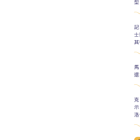
型
記
士
其
馬
還
克
示
洛