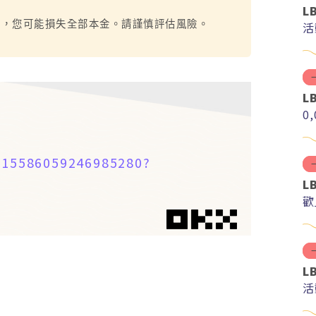
L
烈，您可能損失全部本金。請謹慎評估風險。
活
L
0
1915586059246985280?
L
歡
L
活