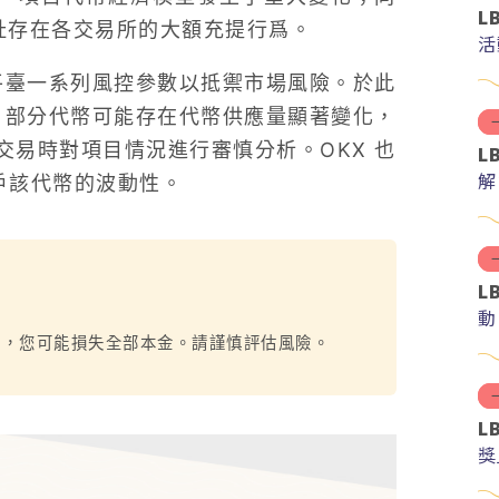
L
址存在各交易所的大額充提行爲。
活
平臺一系列風控參數以抵禦市場風險。於此
，部分代幣可能存在代幣供應量顯著變化，
易時對項目情況進行審慎分析。OKX 也
L
解
戶該代幣的波動性。
分
L
動
烈，您可能損失全部本金。請謹慎評估風險。
L
獎