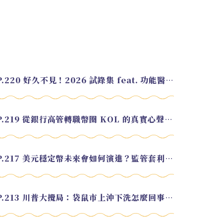
EP.220 好久不見！2026 試錄集 feat. 功能醫學營養師 美寶
EP.219 從銀行高管轉職幣圈 KOL 的真實心聲 feat.龜大
EP.217 美元穩定幣未來會如何演進？監管套利終將收斂？feat. 研究員 余哲安
EP.213 川普大攪局：袋鼠市上沖下洗怎麼回事？feat. Alvin