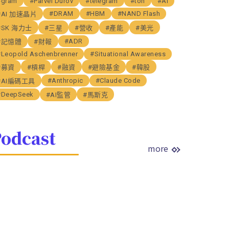
#gram
#Parvel Durov
#telegram
#ton
#AI
#DRAM
#HBM
#NAND Flash
#AI 加速晶片
#SK 海力士
#三星
#營收
#產能
#美光
#ADR
#記憶體
#財報
#Leopold Aschenbrenner
#Situational Awareness
#募資
#槓桿
#融資
#避險基金
#韓股
#Anthropic
#Claude Code
#AI編碼工具
#DeepSeek
#AI監管
#馬斯克
odcast
more