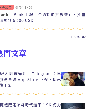
08/04
19:00
一般公告
Bank:
LBank 上線「合約動能挑戰賽」，多重
法瓜分 6,500 USDT
more
熱門文章
辦人剛被通緝！Telegram 今早
度遭全球 App Store 下架，現已
復上架
憶體廠兩頭賺時代結束！SK 海力