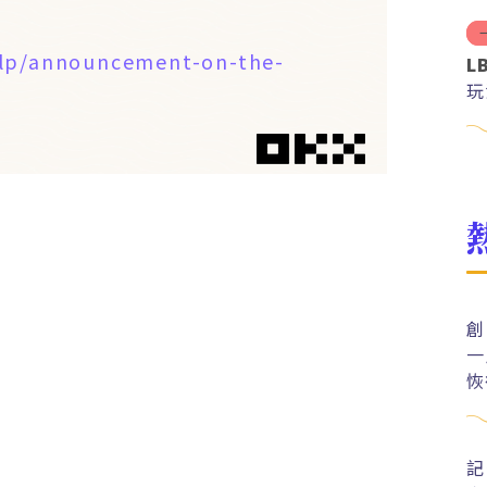
elp/announcement-on-the-
L
玩
創
一
恢
記