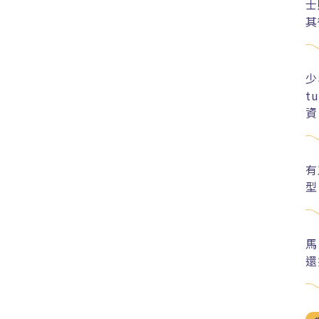
士
其
少
t
資
有
型
馬
還