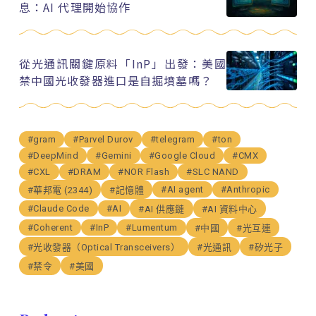
息：AI 代理開始協作
從光通訊關鍵原料「InP」出發：美國
禁中國光收發器進口是自掘墳墓嗎？
#gram
#Parvel Durov
#telegram
#ton
#DeepMind
#Gemini
#Google Cloud
#CMX
#CXL
#DRAM
#NOR Flash
#SLC NAND
#AI agent
#Anthropic
#華邦電 (2344)
#記憶體
#Claude Code
#AI
#AI 供應鏈
#AI 資料中心
#Coherent
#InP
#Lumentum
#中國
#光互連
#光收發器（Optical Transceivers）
#光通訊
#矽光子
#禁令
#美國