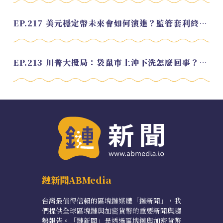
EP.217 美元穩定幣未來會如何演進？監管套利終將收斂？feat. 研究員 余哲安
EP.213 川普大攪局：袋鼠市上沖下洗怎麼回事？feat. Alvin
鏈新聞ABMedia
台灣最值得信賴的區塊鏈媒體「鏈新聞」，我
們提供全球區塊鏈與加密貨幣的重要新聞與趨
勢報告。「鏈新聞」是透過區塊鏈與加密貨幣