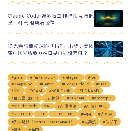
Claude Code 讓多個工作階段互傳訊
息：AI 代理開始協作
從光通訊關鍵原料「InP」出發：美國
禁中國光收發器進口是自掘墳墓嗎？
#gram
#Parvel Durov
#telegram
#ton
#DeepMind
#Gemini
#Google Cloud
#CMX
#CXL
#DRAM
#NOR Flash
#SLC NAND
#AI agent
#Anthropic
#華邦電 (2344)
#記憶體
#Claude Code
#AI
#AI 供應鏈
#AI 資料中心
#Coherent
#InP
#Lumentum
#中國
#光互連
#光收發器（Optical Transceivers）
#光通訊
#矽光子
#禁令
#美國