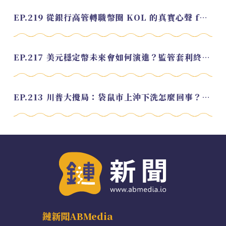
EP.219 從銀行高管轉職幣圈 KOL 的真實心聲 feat.龜大
EP.217 美元穩定幣未來會如何演進？監管套利終將收斂？feat. 研究員 余哲安
EP.213 川普大攪局：袋鼠市上沖下洗怎麼回事？feat. Alvin
鏈新聞ABMedia