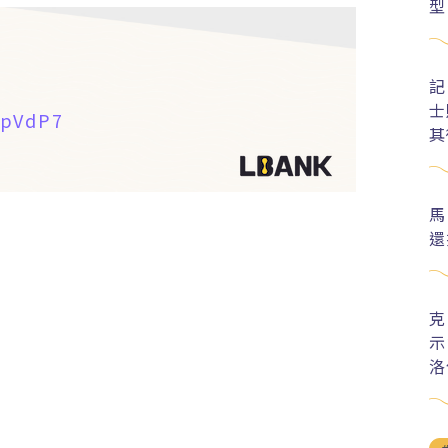
型
記
士
2pVdP7
其
馬
還
克
示
洛