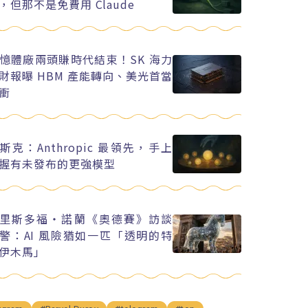
，但那不是免費用 Claude
憶體廠兩頭賺時代結束！SK 海力
財報曝 HBM 產能轉向、美光首當
衝
斯克：Anthropic 最領先，手上
握有未發布的更強模型
里斯多福・諾蘭《奧德賽》訪談
警：AI 風險猶如一匹「透明的特
伊木馬」