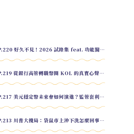
EP.220 好久不見！2026 試錄集 feat. 功能醫學營養師 美寶
EP.219 從銀行高管轉職幣圈 KOL 的真實心聲 feat.龜大
EP.217 美元穩定幣未來會如何演進？監管套利終將收斂？feat. 研究員 余哲安
EP.213 川普大攪局：袋鼠市上沖下洗怎麼回事？feat. Alvin