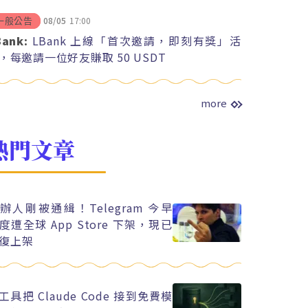
08/05
17:00
一般公告
Bank:
LBank 上線「首次邀請，即刻有獎」活
，每邀請一位好友賺取 50 USDT
more
熱門文章
辦人剛被通緝！Telegram 今早
度遭全球 App Store 下架，現已
復上架
工具把 Claude Code 接到免費模