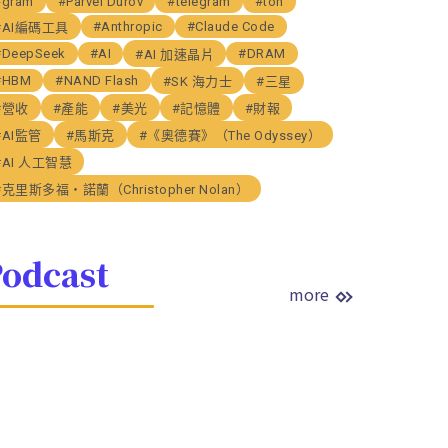
#gram
#Parvel Durov
#telegram
#ton
#Anthropic
#Claude Code
#AI編碼工具
#DeepSeek
#AI
#DRAM
#AI 加速晶片
#HBM
#NAND Flash
#SK 海力士
#三星
#營收
#產能
#美光
#記憶體
#財報
#AI監管
#馬斯克
#《奧德賽》（The Odyssey）
#AI 人工智慧
#克里斯多福・諾蘭（Christopher Nolan）
odcast
more