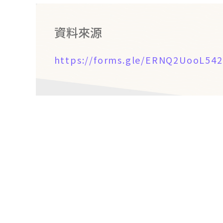
資料來源
https://forms.gle/ERNQ2UooL54