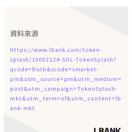
資料來源
https://www.lbank.com/token-
splash/10002124-SOL-TokenSplash?
qcode=9istb&scode=smarket-
pm&utm_source=pm&utm_medium=
post&utm_campaign=TokenSplash-
mkt&utm_term=of&utm_content=lb
ank-mkt