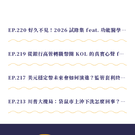
EP.220 好久不見！2026 試錄集 feat. 功能醫學營養師 美寶
EP.219 從銀行高管轉職幣圈 KOL 的真實心聲 feat.龜大
EP.217 美元穩定幣未來會如何演進？監管套利終將收斂？feat. 研究員 余哲安
EP.213 川普大攪局：袋鼠市上沖下洗怎麼回事？feat. Alvin