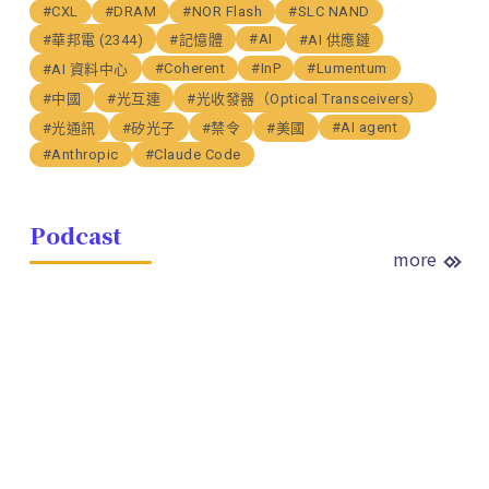
#CXL
#DRAM
#NOR Flash
#SLC NAND
#AI
#華邦電 (2344)
#記憶體
#AI 供應鏈
#Coherent
#InP
#Lumentum
#AI 資料中心
#中國
#光互連
#光收發器（Optical Transceivers）
#AI agent
#光通訊
#矽光子
#禁令
#美國
#Anthropic
#Claude Code
Podcast
more