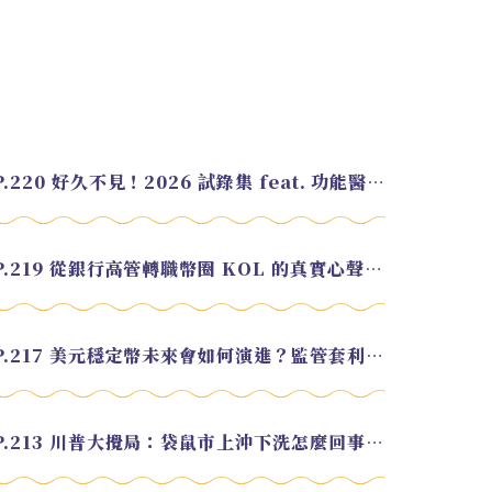
EP.220 好久不見！2026 試錄集 feat. 功能醫學營養師 美寶
EP.219 從銀行高管轉職幣圈 KOL 的真實心聲 feat.龜大
EP.217 美元穩定幣未來會如何演進？監管套利終將收斂？feat. 研究員 余哲安
EP.213 川普大攪局：袋鼠市上沖下洗怎麼回事？feat. Alvin