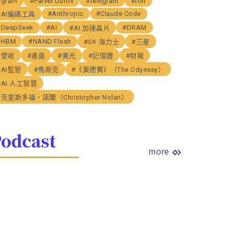
#gram
#Parvel Durov
#telegram
#ton
#Anthropic
#Claude Code
#AI編碼工具
#DeepSeek
#AI
#DRAM
#AI 加速晶片
#HBM
#NAND Flash
#SK 海力士
#三星
#營收
#產能
#美光
#記憶體
#財報
#AI監管
#馬斯克
#《奧德賽》（The Odyssey）
#AI 人工智慧
#克里斯多福・諾蘭（Christopher Nolan）
odcast
more