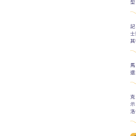
型
記
士
其
馬
還
克
示
洛