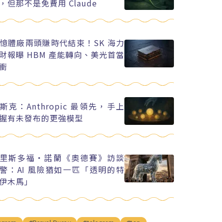
，但那不是免費用 Claude
憶體廠兩頭賺時代結束！SK 海力
財報曝 HBM 產能轉向、美光首當
衝
斯克：Anthropic 最領先，手上
握有未發布的更強模型
里斯多福・諾蘭《奧德賽》訪談
警：AI 風險猶如一匹「透明的特
伊木馬」