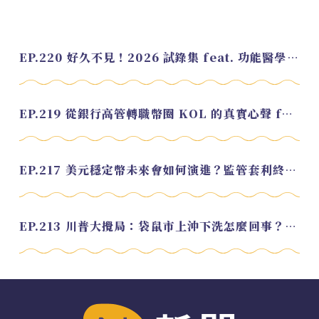
EP.220 好久不見！2026 試錄集 feat. 功能醫學營養師 美寶
EP.219 從銀行高管轉職幣圈 KOL 的真實心聲 feat.龜大
EP.217 美元穩定幣未來會如何演進？監管套利終將收斂？feat. 研究員 余哲安
EP.213 川普大攪局：袋鼠市上沖下洗怎麼回事？feat. Alvin