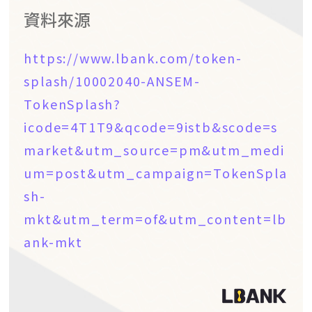
資料來源
https://www.lbank.com/token-
splash/10002040-ANSEM-
TokenSplash?
icode=4T1T9&qcode=9istb&scode=s
market&utm_source=pm&utm_medi
um=post&utm_campaign=TokenSpla
sh-
mkt&utm_term=of&utm_content=lb
ank-mkt