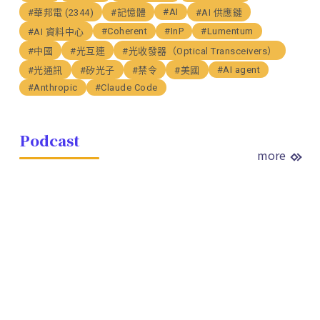
#AI
#華邦電 (2344)
#記憶體
#AI 供應鏈
#Coherent
#InP
#Lumentum
#AI 資料中心
#中國
#光互連
#光收發器（Optical Transceivers）
#AI agent
#光通訊
#矽光子
#禁令
#美國
#Anthropic
#Claude Code
Podcast
more