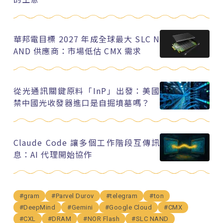
華邦電目標 2027 年成全球最大 SLC N
AND 供應商：市場低估 CMX 需求
從光通訊關鍵原料「InP」出發：美國
禁中國光收發器進口是自掘墳墓嗎？
Claude Code 讓多個工作階段互傳訊
息：AI 代理開始協作
#gram
#Parvel Durov
#telegram
#ton
#DeepMind
#Gemini
#Google Cloud
#CMX
#CXL
#DRAM
#NOR Flash
#SLC NAND