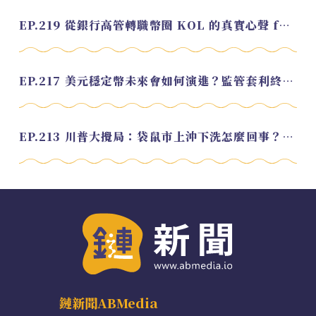
EP.219 從銀行高管轉職幣圈 KOL 的真實心聲 feat.龜大
EP.217 美元穩定幣未來會如何演進？監管套利終將收斂？feat. 研究員 余哲安
EP.213 川普大攪局：袋鼠市上沖下洗怎麼回事？feat. Alvin
鏈新聞ABMedia