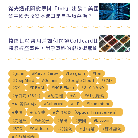
從光通訊關鍵原料「InP」出發：美國
禁中國光收發器進口是自掘墳墓嗎？
韓國比特幣用戶如何閃過Coldcard比
特幣被盜事件，出乎意料的跟技術無關
#gram
#Parvel Durov
#telegram
#ton
#DeepMind
#Gemini
#Google Cloud
#CMX
#CXL
#DRAM
#NOR Flash
#SLC NAND
#AI
#華邦電 (2344)
#記憶體
#AI 供應鏈
#Coherent
#InP
#Lumentum
#AI 資料中心
#中國
#光互連
#光收發器（Optical Transceivers）
#bitcoin
#光通訊
#矽光子
#禁令
#美國
#BTC
#Coldcard
#冷錢包
#比特幣
#硬體錢包
#自託管錢包