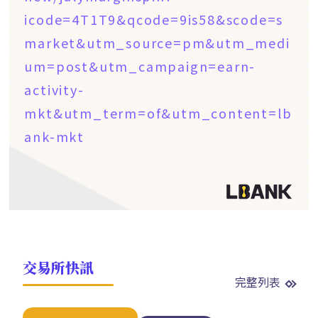
icode=4T1T9&qcode=9is58&scode=s
market&utm_source=pm&utm_medi
um=post&utm_campaign=earn-
activity-
mkt&utm_term=of&utm_content=lb
ank-mkt
交易所快訊
完整列表