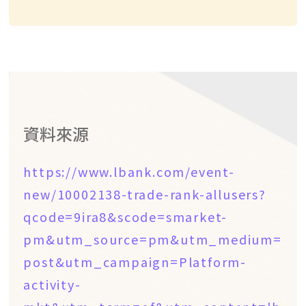
資料來源
https://www.lbank.com/event-
new/10002138-trade-rank-allusers?
qcode=9ira8&scode=smarket-
pm&utm_source=pm&utm_medium=
post&utm_campaign=Platform-
activity-