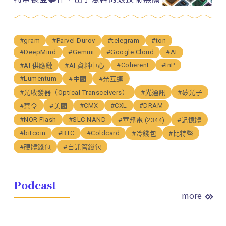
#gram
#Parvel Durov
#telegram
#ton
#DeepMind
#Gemini
#Google Cloud
#AI
#Coherent
#InP
#AI 供應鏈
#AI 資料中心
#Lumentum
#中國
#光互連
#光收發器（Optical Transceivers）
#光通訊
#矽光子
#CMX
#CXL
#DRAM
#禁令
#美國
#NOR Flash
#SLC NAND
#華邦電 (2344)
#記憶體
#bitcoin
#BTC
#Coldcard
#冷錢包
#比特幣
#硬體錢包
#自託管錢包
Podcast
more