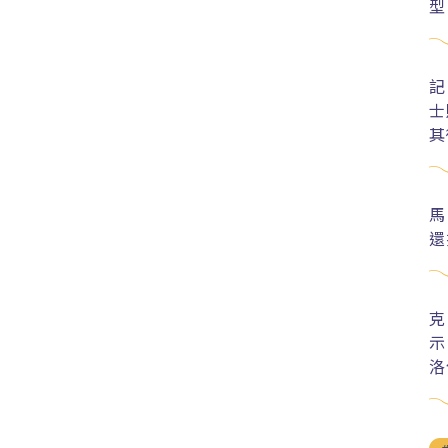
型
記
士
其
馬
還
克
示
洛