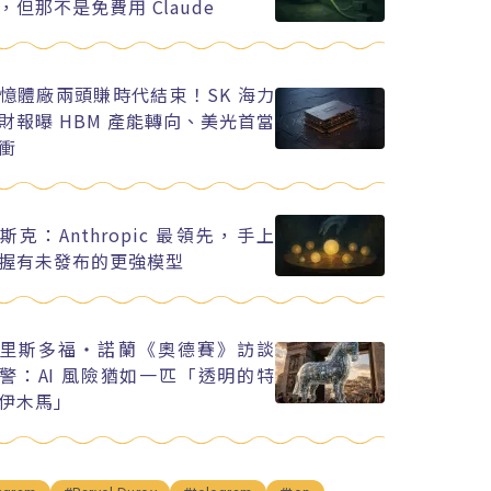
，但那不是免費用 Claude
憶體廠兩頭賺時代結束！SK 海力
財報曝 HBM 產能轉向、美光首當
衝
斯克：Anthropic 最領先，手上
握有未發布的更強模型
里斯多福・諾蘭《奧德賽》訪談
警：AI 風險猶如一匹「透明的特
伊木馬」