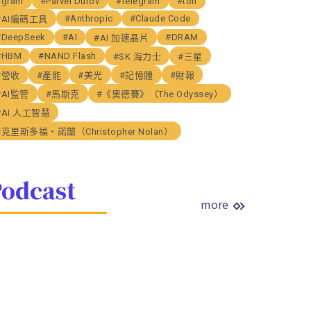
#gram
#Parvel Durov
#telegram
#ton
#Anthropic
#Claude Code
#AI編碼工具
#DeepSeek
#AI
#DRAM
#AI 加速晶片
#HBM
#NAND Flash
#SK 海力士
#三星
#營收
#產能
#美光
#記憶體
#財報
#AI監管
#馬斯克
#《奧德賽》（The Odyssey）
#AI 人工智慧
#克里斯多福・諾蘭（Christopher Nolan）
odcast
more