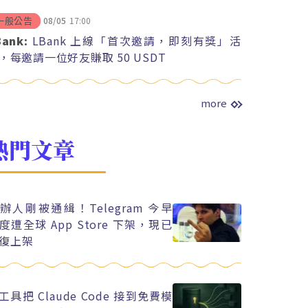
08/05
17:00
一般公告
Bank:
LBank 上線「首次邀請，即刻有獎」活
，每邀請一位好友賺取 50 USDT
more
熱門文章
辦人剛被通緝！Telegram 今早
度遭全球 App Store 下架，現已
復上架
工具把 Claude Code 接到免費模