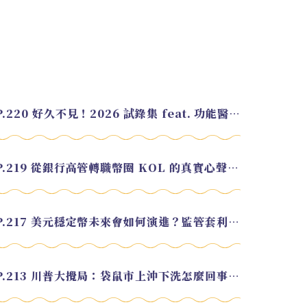
EP.220 好久不見！2026 試錄集 feat. 功能醫學營養師 美寶
EP.219 從銀行高管轉職幣圈 KOL 的真實心聲 feat.龜大
EP.217 美元穩定幣未來會如何演進？監管套利終將收斂？feat. 研究員 余哲安
EP.213 川普大攪局：袋鼠市上沖下洗怎麼回事？feat. Alvin