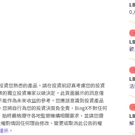
L
0
L
歡
L
投資您熟悉的產品。請在投資前認真考慮您的投資
活
業的獨立投資專家以做決定。此頁面展示的訊息僅
不能作為未來收益的參考。您應該意識到投資產品
您將自行為您的投資決策負全責，BingX不對任何
務，始終嚴格遵守各地監管機構相關要求，並請您遵
L
解
時全權酌情因任何理由修改、變更或取消此公告的權
分
提示
。