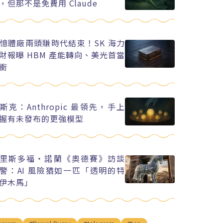
，但那不是免費用 Claude
憶體廠兩頭賺時代結束！SK 海力
財報曝 HBM 產能轉向、美光首當
衝
斯克：Anthropic 最領先，手上
握有未發布的更強模型
里斯多福・諾蘭《奧德賽》訪談
警：AI 風險猶如一匹「透明的特
伊木馬」