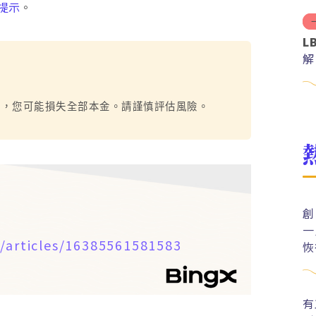
提示
。
L
解
分
烈，您可能損失全部本金。請謹慎評估風險。
創
一
/articles/16385561581583
恢
有