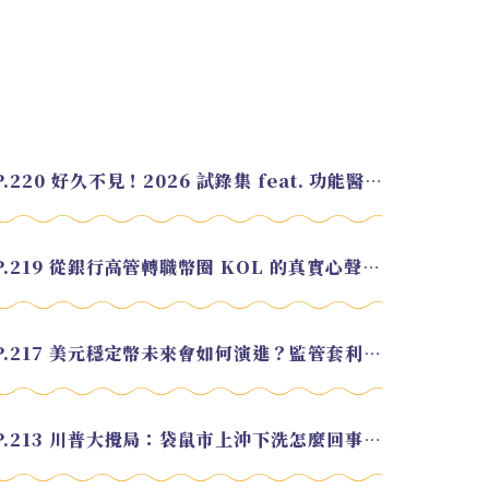
EP.220 好久不見！2026 試錄集 feat. 功能醫學營養師 美寶
EP.219 從銀行高管轉職幣圈 KOL 的真實心聲 feat.龜大
EP.217 美元穩定幣未來會如何演進？監管套利終將收斂？feat. 研究員 余哲安
EP.213 川普大攪局：袋鼠市上沖下洗怎麼回事？feat. Alvin