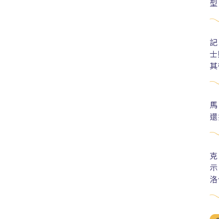
型
記
士
其
馬
還
克
示
洛