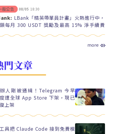
08/05
18:30
一般公告
Bank:
LBank「精英帶單員計畫」火熱進行中，
鎖每月 300 USDT 獎勵及最高 15% 淨手續費
紅
more
熱門文章
辦人剛被通緝！Telegram 今早
度遭全球 App Store 下架，現已
復上架
工具把 Claude Code 接到免費模