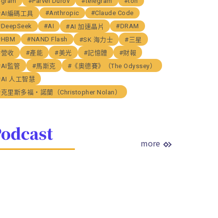
#gram
#Parvel Durov
#telegram
#ton
#Anthropic
#Claude Code
#AI編碼工具
#DeepSeek
#AI
#DRAM
#AI 加速晶片
#HBM
#NAND Flash
#SK 海力士
#三星
#營收
#產能
#美光
#記憶體
#財報
#AI監管
#馬斯克
#《奧德賽》（The Odyssey）
#AI 人工智慧
#克里斯多福・諾蘭（Christopher Nolan）
odcast
more