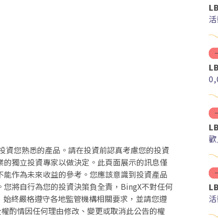
L
活
L
0
L
歡
投資您熟悉的產品。請在投資前認真考慮您的投資
業的獨立投資專家以做決定。此頁面展示的訊息僅
不能作為未來收益的參考。您應該意識到投資產品
您將自行為您的投資決策負全責，BingX不對任何
L
活
務，始終嚴格遵守各地監管機構相關要求，並請您遵
時全權酌情因任何理由修改、變更或取消此公告的權