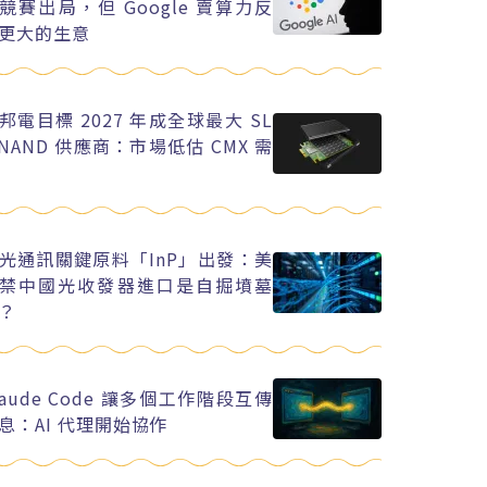
競賽出局，但 Google 賣算力反
更大的生意
邦電目標 2027 年成全球最大 SL
 NAND 供應商：市場低估 CMX 需
光通訊關鍵原料「InP」出發：美
禁中國光收發器進口是自掘墳墓
？
laude Code 讓多個工作階段互傳
息：AI 代理開始協作