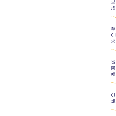
型
成
華
C
求
從
國
嗎
C
訊