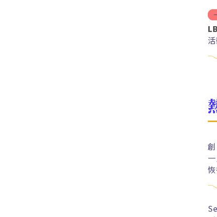
L
活
創
一
恢
S