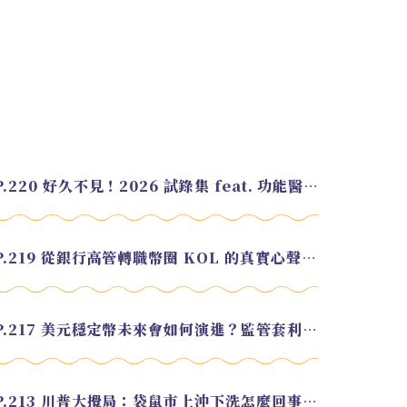
EP.220 好久不見！2026 試錄集 feat. 功能醫學營養師 美寶
EP.219 從銀行高管轉職幣圈 KOL 的真實心聲 feat.龜大
EP.217 美元穩定幣未來會如何演進？監管套利終將收斂？feat. 研究員 余哲安
EP.213 川普大攪局：袋鼠市上沖下洗怎麼回事？feat. Alvin