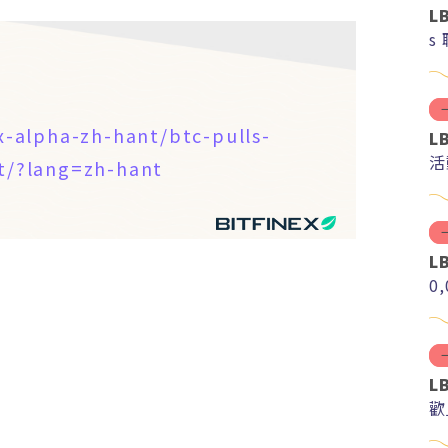
L
s
ex-alpha-zh-hant/btc-pulls-
L
活
nt/?lang=zh-hant
L
0
L
歡