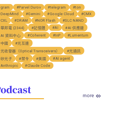
#gram
#Parvel Durov
#telegram
#ton
#DeepMind
#Gemini
#Google Cloud
#CMX
#CXL
#DRAM
#NOR Flash
#SLC NAND
#AI
#華邦電 (2344)
#記憶體
#AI 供應鏈
#Coherent
#InP
#Lumentum
#AI 資料中心
#中國
#光互連
#光收發器（Optical Transceivers）
#光通訊
#AI agent
#矽光子
#禁令
#美國
#Anthropic
#Claude Code
odcast
more