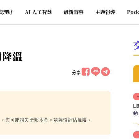
資理財
AI 人工智慧
最新時事
主題報導
Pod
期降溫
分享
L
動
烈，您可能損失全部本金。請謹慎評估風險。