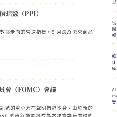
型
物價指數（PPI）
從
國
）數據走向的管道指標。5 月最終需求商品
嗎
韓
比
術
場委員會（FOMC）會議
A
m
受
訊號的重心落在聲明措辭本身。由於新的
rsh 的表態語氣將成為本次會議最關鍵的