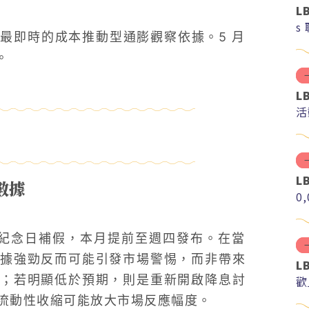
L
s
最即時的成本推動型通膨觀察依據。5 月
。
L
活
L
數據
0
獨立紀念日補假，本月提前至週四發布。在當
據強勁反而可能引發市場警惕，而非帶來
L
；若明顯低於預期，則是重新開啟降息討
歡
流動性收縮可能放大市場反應幅度。