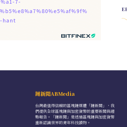
%a1-7-
%b5%e8%a7%80%e5%af%9f%
-hant
鏈新聞ABMedia
台灣最值得信賴的區塊鏈媒體「鏈新聞」，我
們提供全球區塊鏈與加密貨幣的重要新聞與趨
勢報告。「鏈新聞」是透過區塊鏈與加密貨幣
重新認識世界的青年科技讀物。