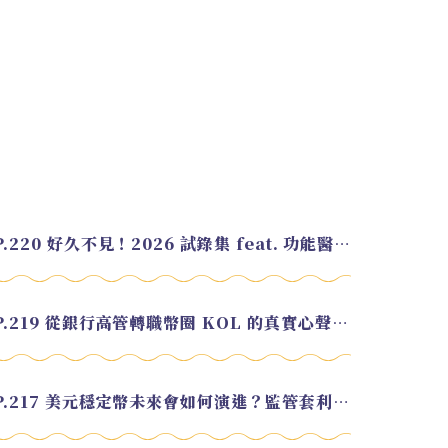
EP.220 好久不見！2026 試錄集 feat. 功能醫學營養師 美寶
EP.219 從銀行高管轉職幣圈 KOL 的真實心聲 feat.龜大
EP.217 美元穩定幣未來會如何演進？監管套利終將收斂？feat. 研究員 余哲安