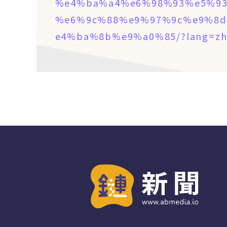
%e4%ba%a4%e6%98%93%e5%93
%e6%9c%88%e9%97%9c%e9%8d
e4%ba%8b%e9%a0%85/?lang=zh