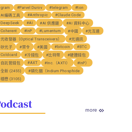
#gram
#Parvel Durov
#telegram
#ton
#Anthropic
#Claude Code
#AI編碼工具
#DeepSeek
#AI
#AI 供應鏈
#AI 資料中心
#Coherent
#InP
#Lumentum
#中國
#光互連
#光收發器（Optical Transceivers）
#光通訊
#bitcoin
#BTC
#矽光子
#禁令
#美國
#Coldcard
#冷錢包
#比特幣
#硬體錢包
#AXT
#自託管錢包
#Inc.（AXTI）
#InP）
#全新 (2455)
#磷化銦（Indium Phosphide
#穩懋 (3105)
odcast
more