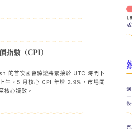
L
活
物價指數（CPI）
arsh 的首次國會聽證將緊接於 UTC 時間下
午。5 月核心 CPI 年增 2.9%，市場關
創
至核心讀數。
一
恢
有