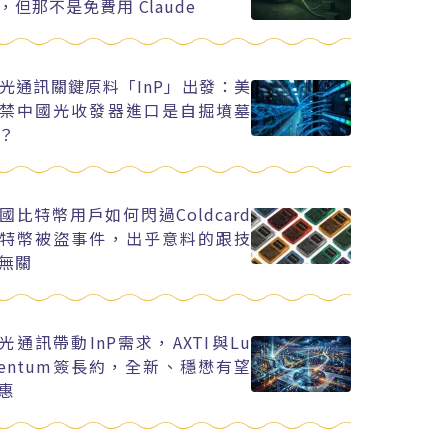
，但那不是免費用 Claude
光通訊關鍵原料「InP」出發：美
禁中國光收發器進口是自掘墳墓
？
國比特幣用戶如何閃過Coldcard
特幣被盜事件，出乎意料的跟技
無關
I光通訊帶動InP需求，AXTI與Lu
entum簽長約，全新、穩懋有望
惠