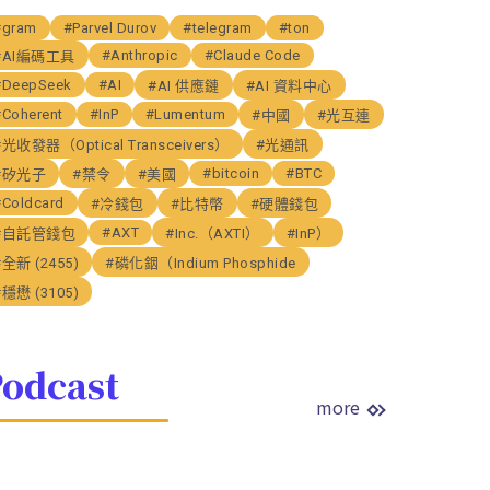
#gram
#Parvel Durov
#telegram
#ton
#Anthropic
#Claude Code
#AI編碼工具
#DeepSeek
#AI
#AI 供應鏈
#AI 資料中心
#Coherent
#InP
#Lumentum
#中國
#光互連
#光收發器（Optical Transceivers）
#光通訊
#bitcoin
#BTC
#矽光子
#禁令
#美國
#Coldcard
#冷錢包
#比特幣
#硬體錢包
#AXT
#自託管錢包
#Inc.（AXTI）
#InP）
#全新 (2455)
#磷化銦（Indium Phosphide
#穩懋 (3105)
odcast
more