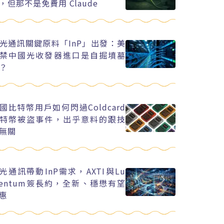
，但那不是免費用 Claude
光通訊關鍵原料「InP」出發：美
禁中國光收發器進口是自掘墳墓
？
國比特幣用戶如何閃過Coldcard
特幣被盜事件，出乎意料的跟技
無關
I光通訊帶動InP需求，AXTI與Lu
entum簽長約，全新、穩懋有望
惠