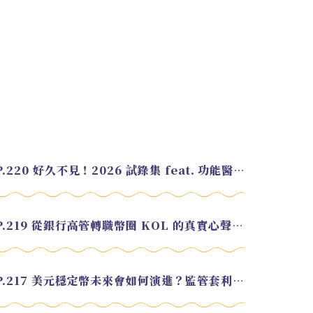
EP.220 好久不見！2026 試錄集 feat. 功能醫學營養師 美寶
EP.219 從銀行高管轉職幣圈 KOL 的真實心聲 feat.龜大
EP.217 美元穩定幣未來會如何演進？監管套利終將收斂？feat. 研究員 余哲安