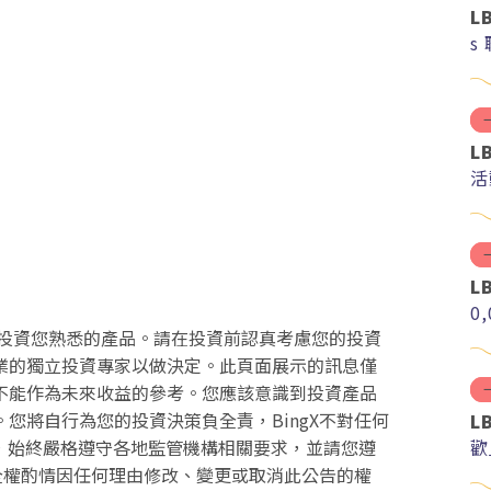
L
s
L
活
L
0
投資您熟悉的產品。請在投資前認真考慮您的投資
業的獨立投資專家以做決定。此頁面展示的訊息僅
不能作為未來收益的參考。您應該意識到投資產品
您將自行為您的投資決策負全責，BingX不對任何
L
歡
務，始終嚴格遵守各地監管機構相關要求，並請您遵
時全權酌情因任何理由修改、變更或取消此公告的權