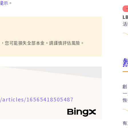
提示
。
L
活
烈，您可能損失全部本金。請謹慎評估風險。
創
一
/articles/16565418505487
恢
有