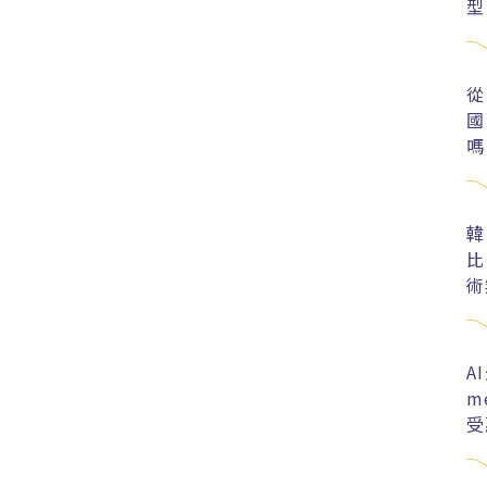
型
從
國
嗎
韓
比
術
A
m
受