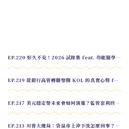
EP.220 好久不見！2026 試錄集 feat. 功能醫學營養師 美寶
EP.219 從銀行高管轉職幣圈 KOL 的真實心聲 feat.龜大
EP.217 美元穩定幣未來會如何演進？監管套利終將收斂？feat. 研究員 余哲安
EP.213 川普大攪局：袋鼠市上沖下洗怎麼回事？feat. Alvin