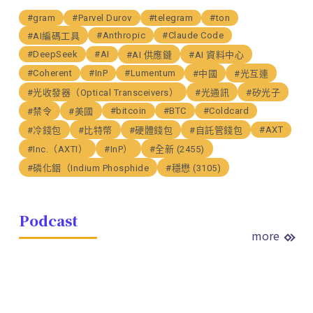
#gram
#Parvel Durov
#telegram
#ton
#Anthropic
#Claude Code
#AI編碼工具
#DeepSeek
#AI
#AI 供應鏈
#AI 資料中心
#Coherent
#InP
#Lumentum
#中國
#光互連
#光收發器（Optical Transceivers）
#光通訊
#矽光子
#bitcoin
#BTC
#Coldcard
#禁令
#美國
#AXT
#冷錢包
#比特幣
#硬體錢包
#自託管錢包
#Inc.（AXTI）
#InP）
#全新 (2455)
#磷化銦（Indium Phosphide
#穩懋 (3105)
Podcast
more